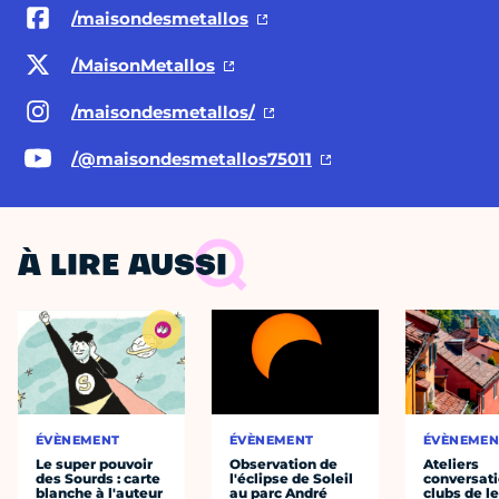
/maisondesmetallos
/MaisonMetallos
/maisondesmetallos/
/@maisondesmetallos75011
À LIRE AUSSI
ÉVÈNEMENT
ÉVÈNEMENT
ÉVÈNEMEN
Le super pouvoir
Observation de
Ateliers
des Sourds : carte
l'éclipse de Soleil
conversati
blanche à l'auteur
au parc André
clubs de l