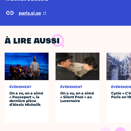
paris.si.se
À LIRE AUSSI
ÉVÈNEMENT
ÉVÈNEMENT
ÉVÈNEMEN
On a vu, on a aimé
On a vu, on a aimé
Cycle « C'é
« Passeport », la
« Silent Pool » au
Paris en 1
dernière pièce
Lucernaire
d’Alexis Michalik