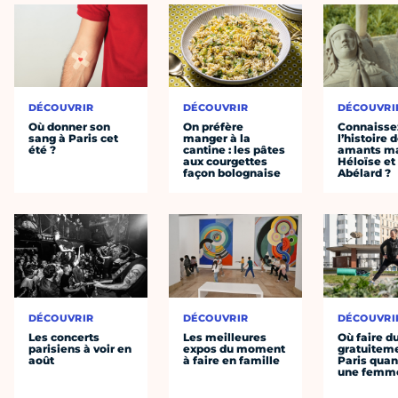
DÉCOUVRIR
DÉCOUVRIR
DÉCOUVRI
Où donner son
On préfère
Connaisse
sang à Paris cet
manger à la
l’histoire 
été ?
cantine : les pâtes
amants ma
aux courgettes
Héloïse et
façon bolognaise
Abélard ?
DÉCOUVRIR
DÉCOUVRIR
DÉCOUVRI
Les concerts
Les meilleures
Où faire d
parisiens à voir en
expos du moment
gratuitem
août
à faire en famille
Paris quan
une femm