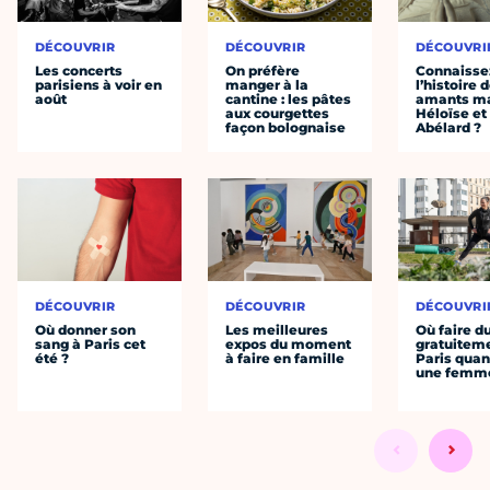
DÉCOUVRIR
DÉCOUVRIR
DÉCOUVRI
Les concerts
On préfère
Connaisse
parisiens à voir en
manger à la
l’histoire 
août
cantine : les pâtes
amants ma
aux courgettes
Héloïse et
façon bolognaise
Abélard ?
DÉCOUVRIR
DÉCOUVRIR
DÉCOUVRI
Où donner son
Les meilleures
Où faire d
sang à Paris cet
expos du moment
gratuitem
été ?
à faire en famille
Paris quan
une femm