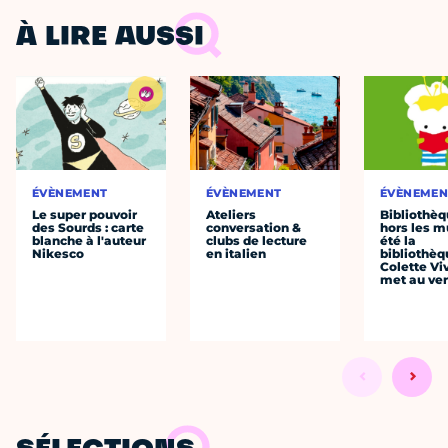
À LIRE AUSSI
ÉVÈNEMENT
ÉVÈNEMENT
ÉVÈNEMEN
Le super pouvoir
Ateliers
Bibliothè
des Sourds : carte
conversation &
hors les mu
blanche à l'auteur
clubs de lecture
été la
Nikesco
en italien
bibliothèq
Colette Viv
met au vert