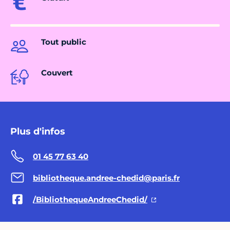
Tout public
Couvert
Plus d'infos
01 45 77 63 40
bibliotheque.andree-chedid@paris.fr
/BibliothequeAndreeChedid/