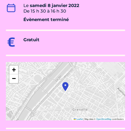
Le
samedi 8 janvier 2022
De 15 h 30 à 16 h 30
Évènement terminé
Gratuit
+
−
Leaflet
|
Map data ©
OpenStreetMap
contributors