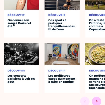
DÉCOUVRIR
DÉCOUVRIR
DÉCOUVRI
Où donner son
Ces sports à
On a testé
sang à Paris cet
pratiquer
l’altinha, l
été ?
tranquillement au
comme à
fil de l’eau
Copacaba
DÉCOUVRIR
DÉCOUVRIR
DÉCOUVRI
Les concerts
Les meilleures
On préfèr
parisiens à voir en
expos du moment
manger à 
août
à faire en famille
cantine : l
aux courge
façon bol