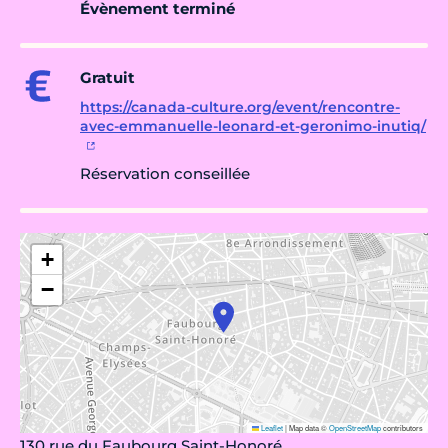
Évènement terminé
Gratuit
https://canada-culture.org/event/rencontre-
avec-emmanuelle-leonard-et-geronimo-inutiq/
Réservation conseillée
+
−
Leaflet
|
Map data ©
OpenStreetMap
contributors
130 rue du Faubourg Saint-Honoré