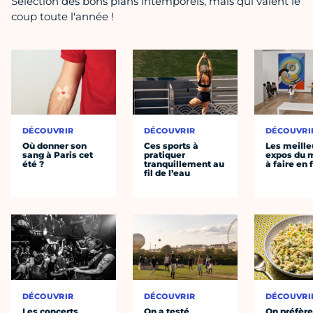
Sélection des bons plans intemporels, mais qui valent le
coup toute l'année !
DÉCOUVRIR
DÉCOUVRIR
DÉCOUVRI
Où donner son
Ces sports à
Les meille
sang à Paris cet
pratiquer
expos du
été ?
tranquillement au
à faire en 
fil de l’eau
DÉCOUVRIR
DÉCOUVRIR
DÉCOUVRI
Les concerts
On a testé
On préfèr