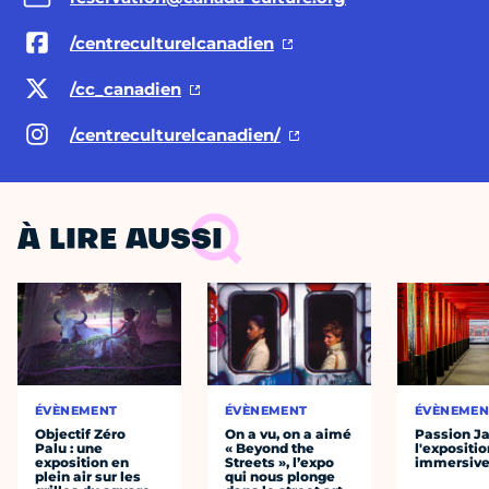
/centreculturelcanadien
/cc_canadien
/centreculturelcanadien/
À LIRE AUSSI
ÉVÈNEMENT
ÉVÈNEMENT
ÉVÈNEMEN
Objectif Zéro
On a vu, on a aimé
Passion J
Palu : une
« Beyond the
l'expositio
exposition en
Streets », l’expo
immersiv
plein air sur les
qui nous plonge