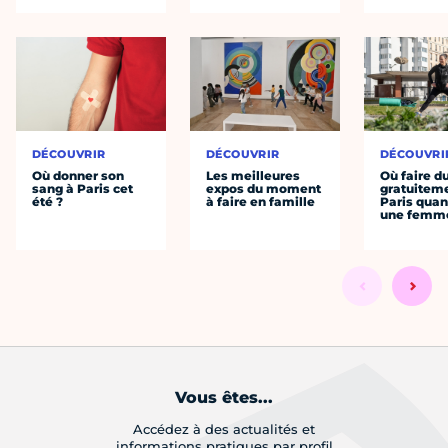
DÉCOUVRIR
DÉCOUVRIR
DÉCOUVRI
Où donner son
Les meilleures
Où faire d
sang à Paris cet
expos du moment
gratuitem
été ?
à faire en famille
Paris quan
une femm
Vous êtes...
Accédez à des actualités et
informations pratiques par profil