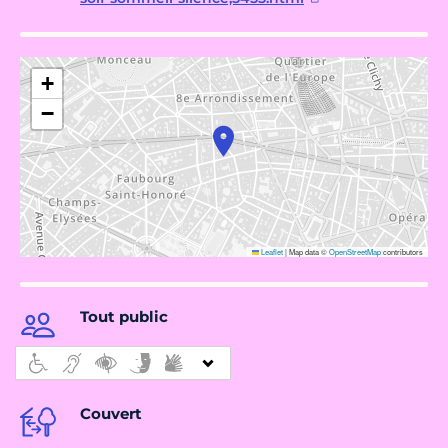
+
−
Leaflet
|
Map data ©
OpenStreetMap
contributors
Tout public
Couvert