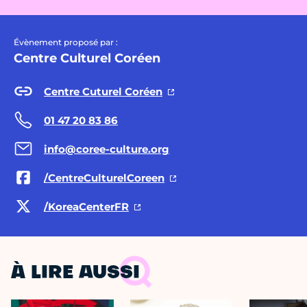
Évènement proposé par :
Centre Culturel Coréen
Centre Cuturel Coréen
01 47 20 83 86
info@coree-culture.org
/CentreCulturelCoreen
/KoreaCenterFR
À LIRE AUSSI