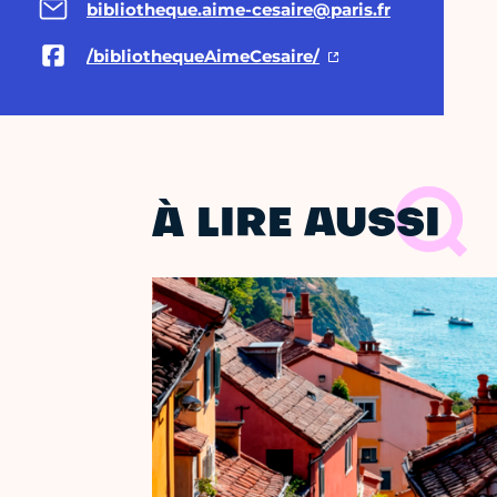
bibliotheque.aime-cesaire@paris.fr
/bibliothequeAimeCesaire/
À LIRE AUSSI