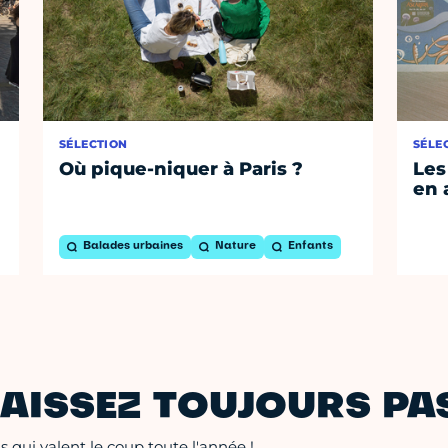
SÉLECTION
SÉLE
Où pique-niquer à Paris ?
Les
en 
Balades urbaines
Nature
Enfants
AISSEZ TOUJOURS PAS
 qui valent le coup toute l'année !