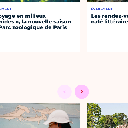
EMENT
ÉVÈNEMENT
oyage en milieux
Les rendez-vo
ides », la nouvelle saison
café littérair
Parc zoologique de Paris