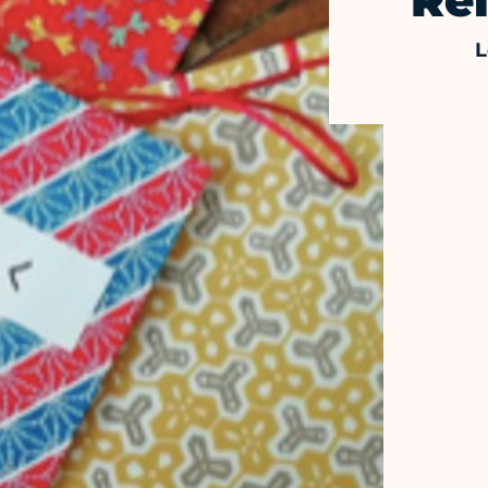
Rel
L