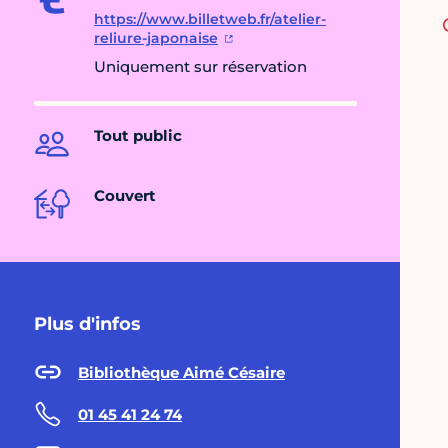
https://www.billetweb.fr/atelier-
reliure-japonaise
Uniquement sur réservation
Tout public
Couvert
Plus d'infos
Bibliothèque Aimé Césaire
01 45 41 24 74