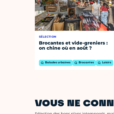
SÉLECTION
Brocantes et vide-greniers :
on chine où en août ?
Balades urbaines
Brocantes
Loisirs
VOUS NE CONN
Sélection des bons plans intemporels, mais