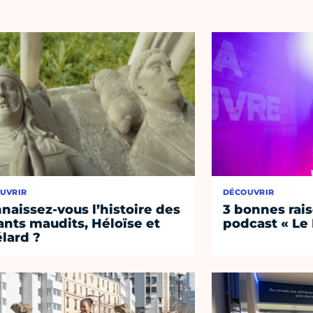
UVRIR
DÉCOUVRIR
naissez-vous l’histoire des
3 bonnes rais
nts maudits, Héloïse et
podcast « Le
lard ?