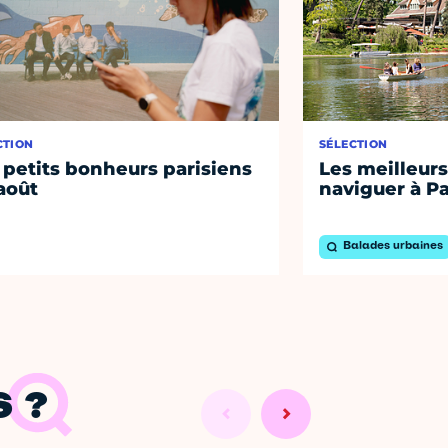
CTION
SÉLECTION
 petits bonheurs parisiens
Les meilleurs
août
naviguer à Pa
Balades urbaines
 ?