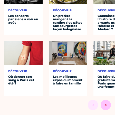
DÉCOUVRIR
DÉCOUVRIR
DÉCOUVRI
Les concerts
On préfère
Connaisse
parisiens à voir en
manger à la
l’histoire 
août
cantine : les pâtes
amants ma
aux courgettes
Héloïse et
façon bolognaise
Abélard ?
DÉCOUVRIR
DÉCOUVRIR
DÉCOUVRI
Où donner son
Les meilleures
Où faire d
sang à Paris cet
expos du moment
gratuitem
été ?
à faire en famille
Paris quan
une femm