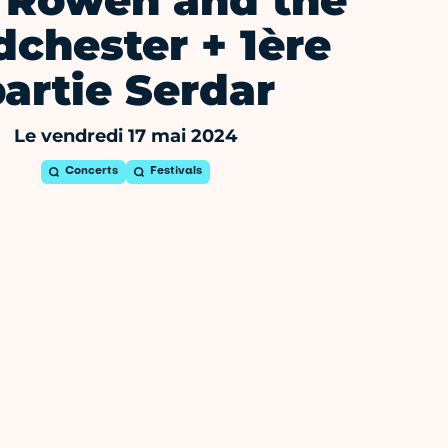
 Rowen and the
chester + 1ère
artie Serdar
Le vendredi 17 mai 2024
Concerts
Festivals