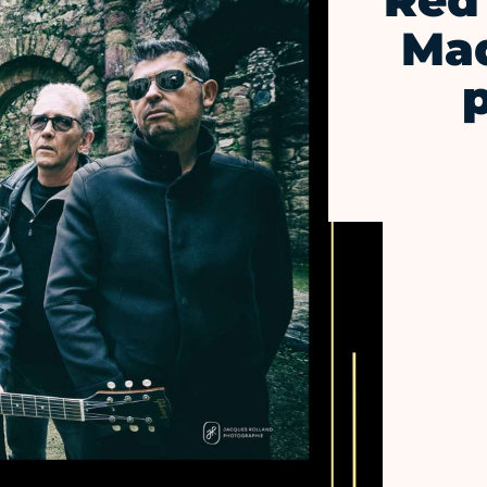
Red
Mad
p