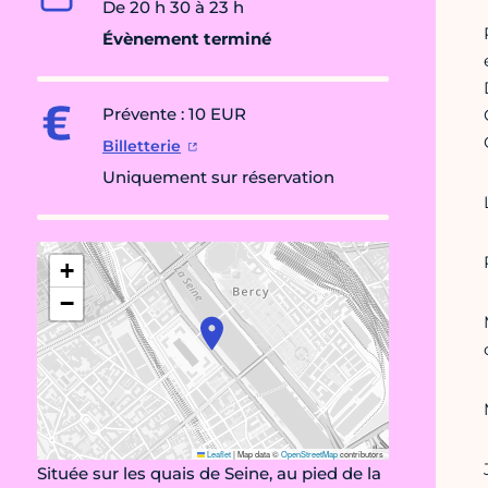
De 20 h 30 à 23 h
Évènement terminé
Prévente : 10 EUR
Billetterie
Uniquement sur réservation
+
−
Leaflet
|
Map data ©
OpenStreetMap
contributors
Située sur les quais de Seine, au pied de la