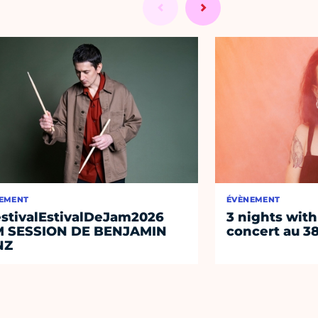
EMENT
ÉVÈNEMENT
stivalEstivalDeJam2026
3 nights with
M SESSION DE BENJAMIN
concert au 38
NZ