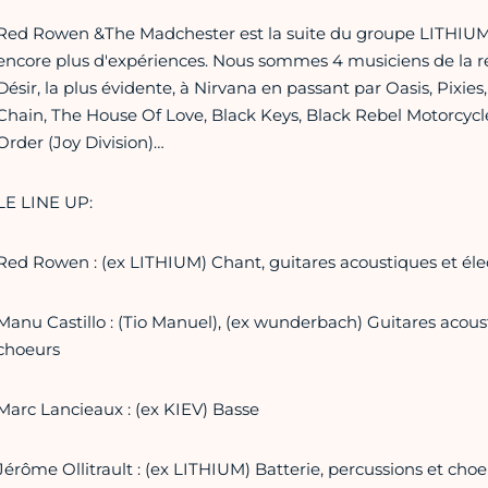
Red Rowen &The Madchester est la suite du groupe LITHIUM 
encore plus d'expériences. Nous sommes 4 musiciens de la ré
Désir, la plus évidente, à Nirvana en passant par Oasis, Pix
Chain, The House Of Love, Black Keys, Black Rebel Motorcycle
Order (Joy Division)…
LE LINE UP:
Red Rowen : (ex LITHIUM) Chant, guitares acoustiques et éle
Manu Castillo : (Tio Manuel), (ex wunderbach) Guitares acous
choeurs
Marc Lancieaux : (ex KIEV) Basse
Jérôme Ollitrault : (ex LITHIUM) Batterie, percussions et choe