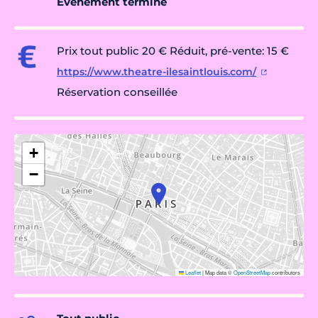
Évènement terminé
Prix tout public 20 € Réduit, pré-vente: 15 €
https://www.theatre-ilesaintlouis.com/
Réservation conseillée
+
−
Leaflet
|
Map data ©
OpenStreetMap
contributors