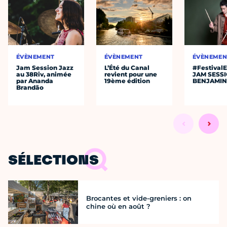
ÉVÈNEMENT
ÉVÈNEMENT
ÉVÈNEMEN
Jam Session Jazz
L’Été du Canal
#Festival
au 38Riv, animée
revient pour une
JAM SESS
par Ananda
19ème édition
BENJAMIN
Brandão
SÉLECTIONS
Brocantes et vide-greniers : on
chine où en août ?