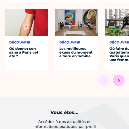
DÉCOUVRIR
DÉCOUVRIR
DÉCOUVRI
Où donner son
Les meilleures
Où faire d
sang à Paris cet
expos du moment
gratuitem
été ?
à faire en famille
Paris quan
une femm
Vous êtes...
Accédez à des actualités et
informations pratiques par profil