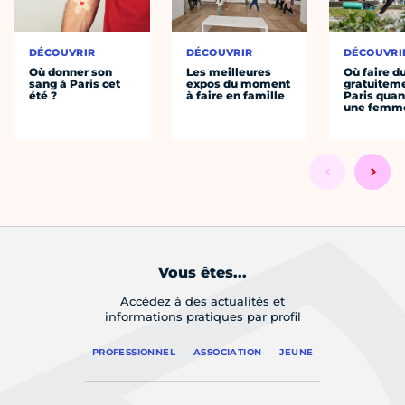
DÉCOUVRIR
DÉCOUVRIR
DÉCOUVRI
Où donner son
Les meilleures
Où faire d
sang à Paris cet
expos du moment
gratuitem
été ?
à faire en famille
Paris quan
une femm
Vous êtes...
Accédez à des actualités et
informations pratiques par profil
PROFESSIONNEL
ASSOCIATION
JEUNE