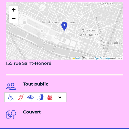
+
−
Leaflet
|
Map data ©
OpenStreetMap
contributors
155 rue Saint-Honoré
Tout public
Couvert