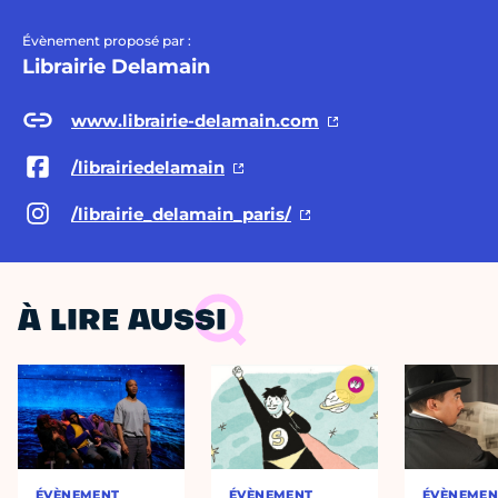
Évènement proposé par :
Librairie Delamain
www.librairie-delamain.com
/librairiedelamain
/librairie_delamain_paris/
À LIRE AUSSI
ÉVÈNEMENT
ÉVÈNEMENT
ÉVÈNEMEN