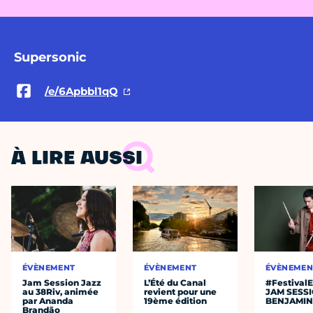
Supersonic
/e/6Apbbl1qQ
À LIRE AUSSI
ÉVÈNEMENT
ÉVÈNEMENT
ÉVÈNEMEN
Jam Session Jazz
L’Été du Canal
#Festival
au 38Riv, animée
revient pour une
JAM SESS
par Ananda
19ème édition
BENJAMIN
Brandão