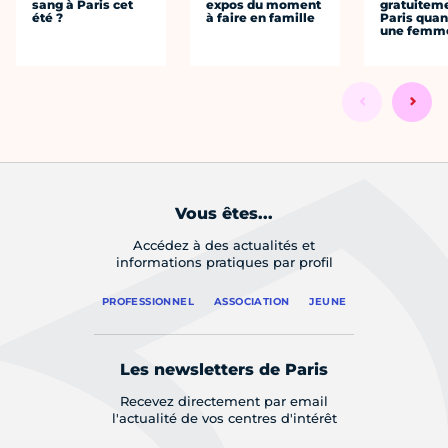
sang à Paris cet
expos du moment
gratuitem
été ?
à faire en famille
Paris quan
une femm
Vous êtes...
Accédez à des actualités et
informations pratiques par profil
PROFESSIONNEL
ASSOCIATION
JEUNE
Les newsletters de Paris
Recevez directement par email
l'actualité de vos centres d'intérêt