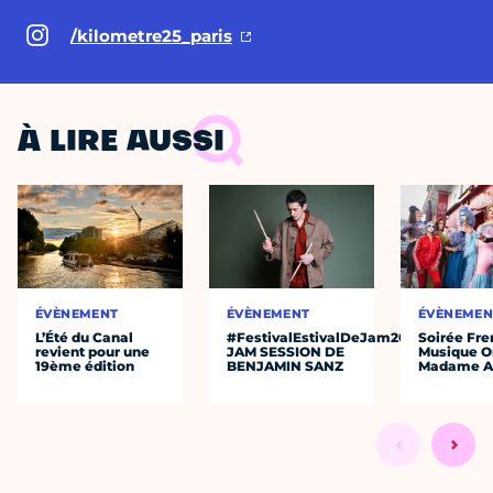
/kilometre25_paris
À LIRE AUSSI
ÉVÈNEMENT
ÉVÈNEMENT
ÉVÈNEMEN
L’Été du Canal
#FestivalEstivalDeJam2026
Soirée Fre
revient pour une
JAM SESSION DE
Musique O
19ème édition
BENJAMIN SANZ
Madame A