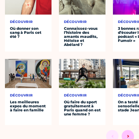
DÉCOUVRIR
DÉCOUVRIR
DÉCOUVRI
Où donner son
Connaissez-vous
3 bonnes r
sang à Paris cet
l’histoire des
d’écouter 
été ?
amants maudits,
podcast « 
Héloïse et
Fumoir »
Abélard ?
DÉCOUVRIR
DÉCOUVRIR
DÉCOUVRI
Les meilleures
Où faire du sport
On a testé 
expos du moment
gratuitement à
sensoriell
à faire en famille
Paris quand on est
stade Jea
une femme ?