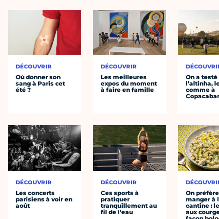
DÉCOUVRIR
DÉCOUVRIR
DÉCOUVRI
Où donner son
Les meilleures
On a testé
sang à Paris cet
expos du moment
l’altinha, l
été ?
à faire en famille
comme à
Copacaba
DÉCOUVRIR
DÉCOUVRIR
DÉCOUVRI
Les concerts
Ces sports à
On préfèr
parisiens à voir en
pratiquer
manger à 
août
tranquillement au
cantine : l
fil de l’eau
aux courge
façon bol