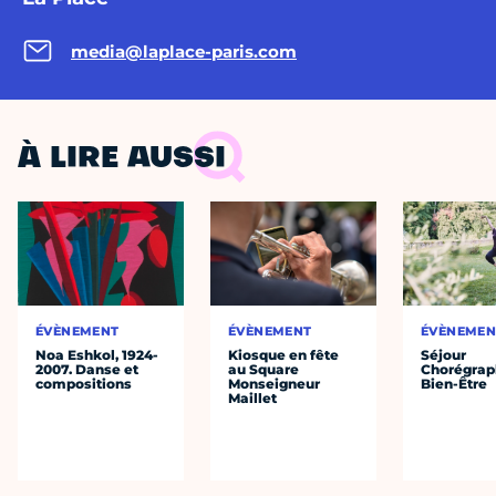
media@laplace-paris.com
À LIRE AUSSI
ÉVÈNEMENT
ÉVÈNEMENT
ÉVÈNEMEN
Noa Eshkol, 1924-
Kiosque en fête
Séjour
2007. Danse et
au Square
Chorégrap
compositions
Monseigneur
Bien-Être
Maillet