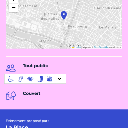
−
Leaflet
|
Map data ©
OpenStreetMap
contributors
Tout public
Couvert
Évènement proposé par :
La Place