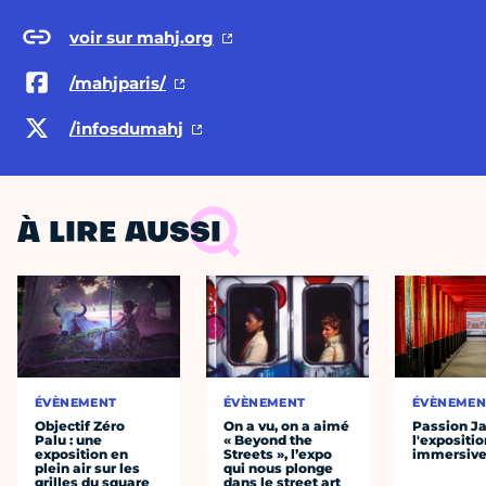
voir sur mahj.org
/mahjparis/
/infosdumahj
À LIRE AUSSI
ÉVÈNEMENT
ÉVÈNEMENT
ÉVÈNEMEN
Objectif Zéro
On a vu, on a aimé
Passion J
Palu : une
« Beyond the
l'expositio
exposition en
Streets », l’expo
immersiv
plein air sur les
qui nous plonge
grilles du square
dans le street art