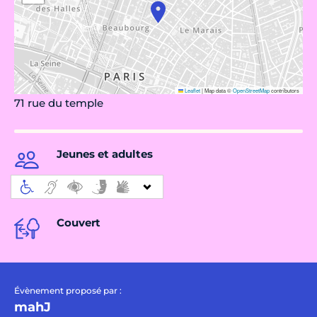
Leaflet
|
Map data ©
OpenStreetMap
contributors
71 rue du temple
Jeunes et adultes
Couvert
Évènement proposé par :
mahJ