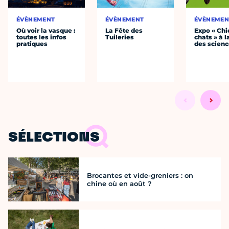
ÉVÈNEMENT
ÉVÈNEMENT
ÉVÈNEMEN
Où voir la vasque :
La Fête des
Expo « Chi
toutes les infos
Tuileries
chats » à l
pratiques
des scien
SÉLECTIONS
Brocantes et vide-greniers : on
chine où en août ?