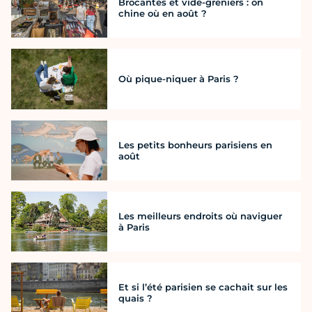
Brocantes et vide-greniers : on
chine où en août ?
Où pique-niquer à Paris ?
Les petits bonheurs parisiens en
août
Les meilleurs endroits où naviguer
à Paris
Et si l’été parisien se cachait sur les
quais ?