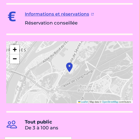
Informations et réservations
Réservation conseillée
+
−
Leaflet
|
Map data ©
OpenStreetMap
contributors
Tout public
De 3 à 100 ans