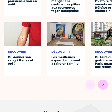
parisiens à voir en
manger à la
l’histoire 
août
cantine : les pâtes
amants ma
aux courgettes
Héloïse et
façon bolognaise
Abélard ?
DÉCOUVRIR
DÉCOUVRIR
DÉCOUVRI
Où donner son
Les meilleures
Où faire d
sang à Paris cet
expos du moment
gratuitem
été ?
à faire en famille
Paris quan
une femm