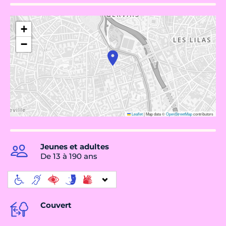
+
−
Leaflet
|
Map data ©
OpenStreetMap
contributors
Jeunes et adultes
De 13 à 190 ans
Couvert