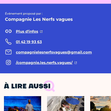
Évènement proposé par :
Compagnie Les Nerfs vagues
Plus d'infos
01 42 19 93 63
compagnielesnerfsvagues@gmail.com
/compagnie.les.nerfs.vagues/
À LIRE AUSSI