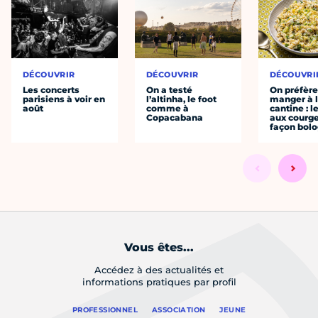
DÉCOUVRIR
DÉCOUVRIR
DÉCOUVRI
Les concerts
On a testé
On préfèr
parisiens à voir en
l’altinha, le foot
manger à 
août
comme à
cantine : l
Copacabana
aux courge
façon bol
Vous êtes...
Accédez à des actualités et
informations pratiques par profil
PROFESSIONNEL
ASSOCIATION
JEUNE