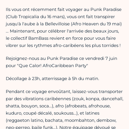
Ils vous ont récemment fait voyager au Punk Paradise
(Club Tropicalia du 16 mars), vous ont fait transpirer
jusqu'à l'aube à la Bellevilloise (Afro Heaven du 19 mai)
… Maintenant, pour célébrer l'arrivée des beaux jours,
le collectif BamBass revient en force pour vous faire
vibrer sur les rythmes afro-caribéens les plus torrides !
Rejoignez-nous au Punk Paradise ce vendredi 7 juin
pour "Que Calor! AfroCaribbean Party"
Décollage à 23h, atterrissage à 5h du matin.
Pendant ce voyage envoûtant, laissez-vous transporter
par des vibrations caribéennes (zouk, konpa, dancehall,
shatta, bouyon, soca…), afro (afrobeats, afrohouse,
kuduro, coupé décalé, soukouss…), et latines
(reggaeton latino, bachata, moombahton, dembow,
neo-perreo, baile funk…). Notre équipage dévoué se