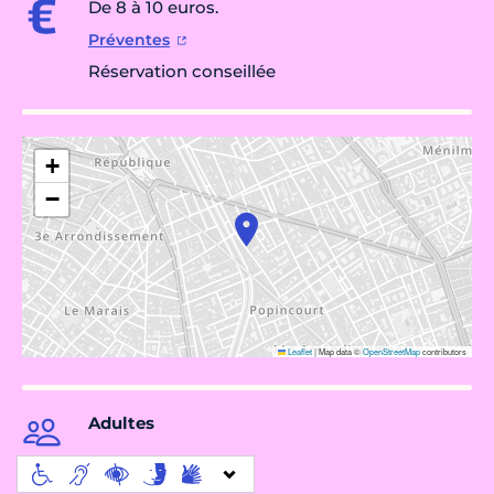
De 8 à 10 euros.
Préventes
Réservation conseillée
+
−
Leaflet
|
Map data ©
OpenStreetMap
contributors
Adultes