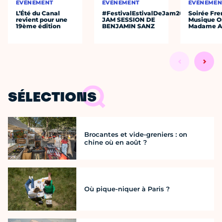
ÉVÈNEMENT
ÉVÈNEMENT
ÉVÈNEMEN
L’Été du Canal
#FestivalEstivalDeJam2026
Soirée Fre
revient pour une
JAM SESSION DE
Musique O
19ème édition
BENJAMIN SANZ
Madame A
SÉLECTIONS
Brocantes et vide-greniers : on
chine où en août ?
Où pique-niquer à Paris ?