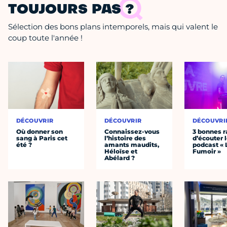
TOUJOURS PAS ?
Sélection des bons plans intemporels, mais qui valent le
coup toute l'année !
DÉCOUVRIR
DÉCOUVRIR
DÉCOUVRI
Où donner son
Connaissez-vous
3 bonnes r
sang à Paris cet
l’histoire des
d’écouter 
été ?
amants maudits,
podcast « 
Héloïse et
Fumoir »
Abélard ?