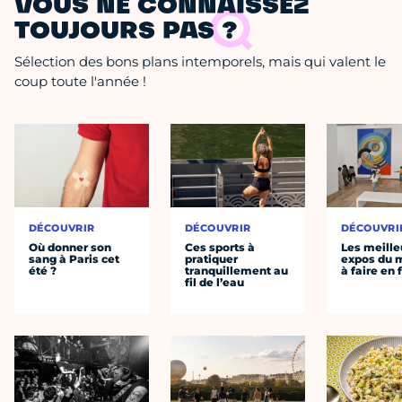
VOUS NE CONNAISSEZ
TOUJOURS PAS ?
Sélection des bons plans intemporels, mais qui valent le
coup toute l'année !
DÉCOUVRIR
DÉCOUVRIR
DÉCOUVRI
Où donner son
Ces sports à
Les meille
sang à Paris cet
pratiquer
expos du
été ?
tranquillement au
à faire en 
fil de l’eau