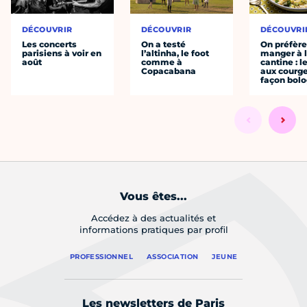
DÉCOUVRIR
DÉCOUVRIR
DÉCOUVRI
Les concerts
On a testé
On préfèr
parisiens à voir en
l’altinha, le foot
manger à 
août
comme à
cantine : l
Copacabana
aux courge
façon bol
Vous êtes...
Accédez à des actualités et
informations pratiques par profil
PROFESSIONNEL
ASSOCIATION
JEUNE
Les newsletters de Paris