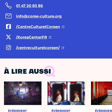
01 47 20 83 86
info@coree-culture.org
/CentreCulturelCoreen
/KoreaCenterFR
/centreculturelcoreen/
À LIRE AUSSI
ÉVÈNEMENT
ÉVÈNEMENT
ÉVÈNEMEN