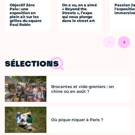
Objectif Zéro
On a vu, on a aimé
Passion J
Palu : une
« Beyond the
l'expositio
exposition en
Streets », l’expo
immersiv
plein air sur les
qui nous plonge
grilles du square
dans le street art
Paul Robin
SÉLECTIONS
Brocantes et vide-greniers : on
chine où en août ?
Où pique-niquer à Paris ?