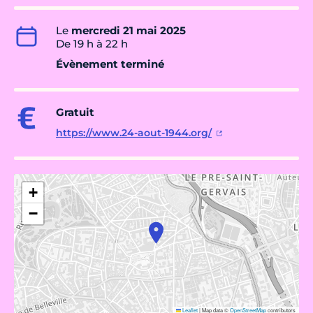
Le
mercredi 21 mai 2025
De 19 h à 22 h
Évènement terminé
Gratuit
https://www.24-aout-1944.org/
+
−
Leaflet
|
Map data ©
OpenStreetMap
contributors