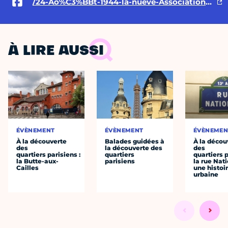
/24-Ao%C3%BBt-1944-la-nueve-Association-110097528155744
À LIRE AUSSI
ÉVÈNEMENT
ÉVÈNEMENT
ÉVÈNEMEN
À la découverte
Balades guidées à
À la décou
des
la découverte des
des
quartiers parisiens :
quartiers
quartiers p
la Butte-aux-
parisiens
la rue Nati
Cailles
une histoi
urbaine