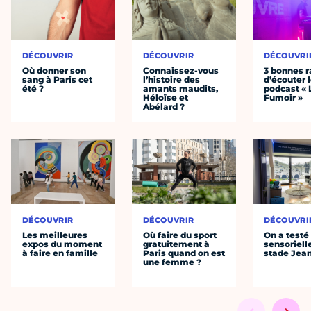
DÉCOUVRIR
DÉCOUVRIR
DÉCOUVRI
Où donner son
Connaissez-vous
3 bonnes r
sang à Paris cet
l’histoire des
d’écouter 
été ?
amants maudits,
podcast « 
Héloïse et
Fumoir »
Abélard ?
DÉCOUVRIR
DÉCOUVRIR
DÉCOUVRI
Les meilleures
Où faire du sport
On a testé 
expos du moment
gratuitement à
sensoriell
à faire en famille
Paris quand on est
stade Jea
une femme ?