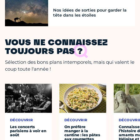
Nos idées de sorties pour garder la
tête dans les étoiles
VOUS NE CONNAISSEZ
TOUJOURS PAS ?
Sélection des bons plans intemporels, mais qui valent le
coup toute l'année !
DÉCOUVRIR
DÉCOUVRIR
DÉCOUVRI
Les concerts
On préfère
Connaisse
parisiens à voir en
manger à la
l’histoire 
août
cantine : les pâtes
amants ma
aux courgettes
Héloïse et