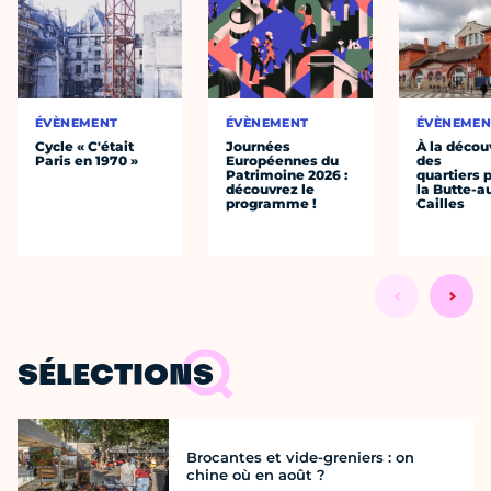
ÉVÈNEMENT
ÉVÈNEMENT
ÉVÈNEMEN
Cycle « C'était
Journées
À la décou
Paris en 1970 »
Européennes du
des
Patrimoine 2026 :
quartiers p
découvrez le
la Butte-a
programme !
Cailles
SÉLECTIONS
Brocantes et vide-greniers : on
chine où en août ?