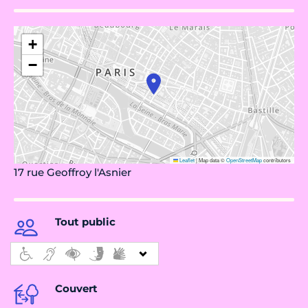
+
−
Leaflet
|
Map data ©
OpenStreetMap
contributors
17 rue Geoffroy l'Asnier
Tout public
Couvert