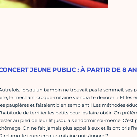
CONCERT JEUNE PUBLIC : À PARTIR DE 8 A
Autrefois, lorsqu’un bambin ne trouvait pas le sommeil, ses par
vite, le méchant croque-mitaine viendra te dévorer. » Et les
les paupières et faisaient bien semblant ! Les méthodes édu
l’habitude de terrifier les petits pour les faire obéir. On préfè
rester au pied de leur lit jusqu’à s’endormir soi-même. C’est
chômage. On ne fait jamais plus appel à eux et ils ont pris l’ha
Girolamo, le jeune croque-mitaine qui s’ignore ?