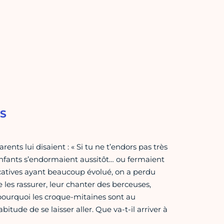
NS
ents lui disaient : « Si tu ne t’endors pas très
 enfants s’endormaient aussitôt… ou fermaient
catives ayant beaucoup évolué, on a perdu
re les rassurer, leur chanter des berceuses,
 pourquoi les croque-mitaines sont au
bitude de se laisser aller. Que va-t-il arriver à