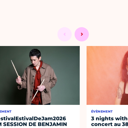
EMENT
ÉVÈNEMENT
stivalEstivalDeJam2026
3 nights with
M SESSION DE BENJAMIN
concert au 38