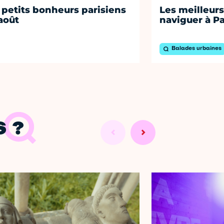
 petits bonheurs parisiens
Les meilleurs
août
naviguer à Pa
Balades urbaines
 ?