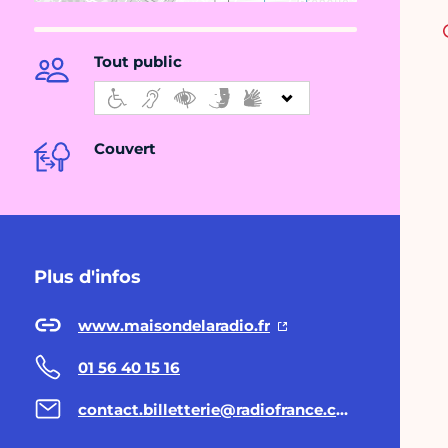
Tout public
Couvert
Plus d'infos
www.maisondelaradio.fr
01 56 40 15 16
contact.billetterie@radiofrance.com