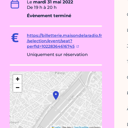
Le
mardi 31 mai 2022
De 19 h à 20 h
Évènement terminé
https://billetterie.maisondelaradio.fr
/selection/event/seat?
perfId=10228364616745
Uniquement sur réservation
+
−
Leaflet
|
Map data ©
OpenStreetMap
contributors