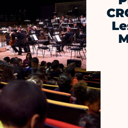
P
CR
Le
M