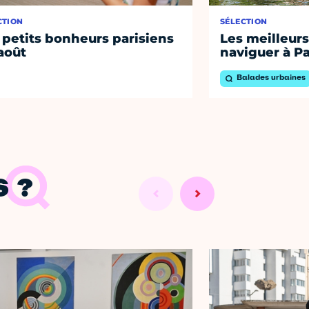
CTION
SÉLECTION
 petits bonheurs parisiens
Les meilleurs
août
naviguer à Pa
Balades urbaines
 ?