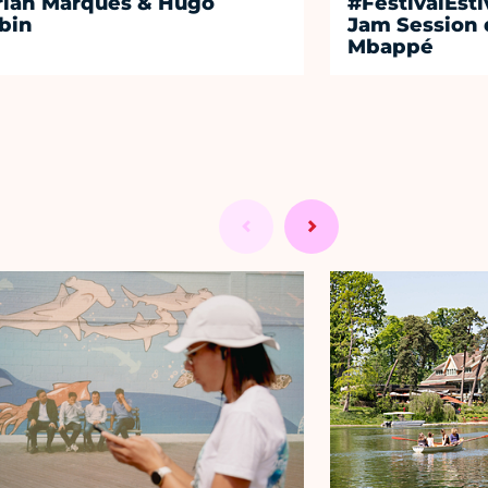
rian Marques & Hugo
#FestivalEst
bin
Jam Session 
Mbappé