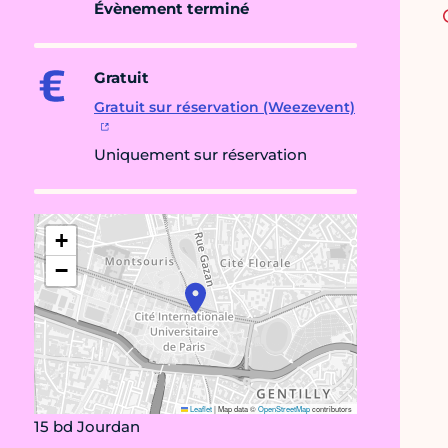
Évènement terminé
Gratuit
Gratuit sur réservation (Weezevent)
Uniquement sur réservation
+
−
Leaflet
|
Map data ©
OpenStreetMap
contributors
15 bd Jourdan