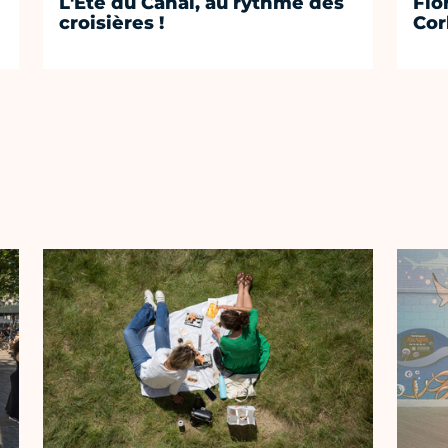
L'Été du Canal, au rythme des
Flo
croisières !
Cor