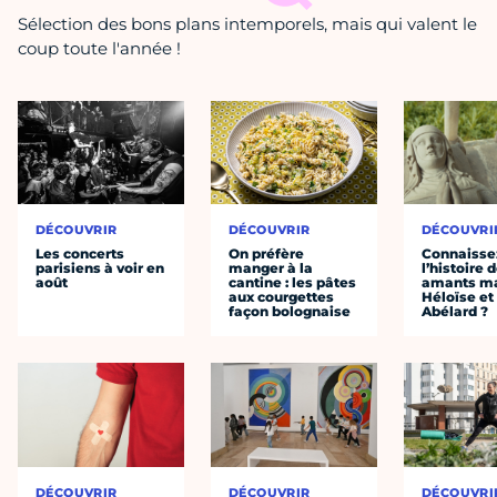
Sélection des bons plans intemporels, mais qui valent le
coup toute l'année !
DÉCOUVRIR
DÉCOUVRIR
DÉCOUVRI
Les concerts
On préfère
Connaisse
parisiens à voir en
manger à la
l’histoire 
août
cantine : les pâtes
amants ma
aux courgettes
Héloïse et
façon bolognaise
Abélard ?
DÉCOUVRIR
DÉCOUVRIR
DÉCOUVRI