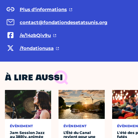
Plus d'informations
contact@fondationdesetatsunis.org
/e/14zbQiv9u
/fondationusa
À LIRE AUSSI
ÉVÈNEMENT
ÉVÈNEMENT
ÉVÈNEMEN
Jam Session Jazz
L’Été du Canal
L'été des p
au 38Riv, animée
revient pour une
futés