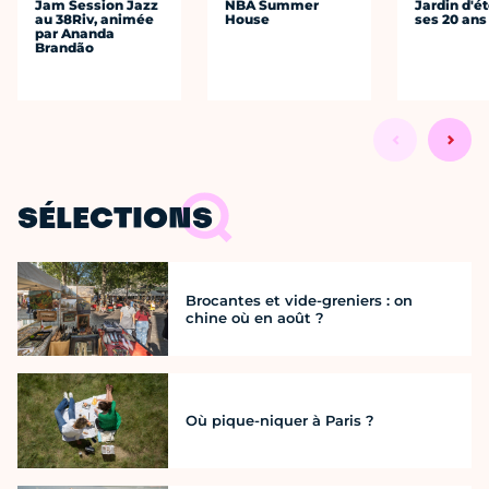
Jam Session Jazz
NBA Summer
Jardin d'ét
au 38Riv, animée
House
ses 20 ans
par Ananda
Brandão
SÉLECTIONS
Brocantes et vide-greniers : on
chine où en août ?
Où pique-niquer à Paris ?