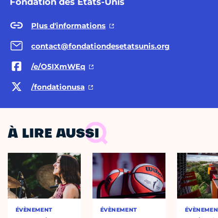
Fondation des États-Unis
Plus d'informations
contact@fondationdesetatsunis.org
/e/O5IXmWEq
/fondationusa
À LIRE AUSSI
ÉVÈNEMENT
ÉVÈNEMENT
ÉVÈNEMEN