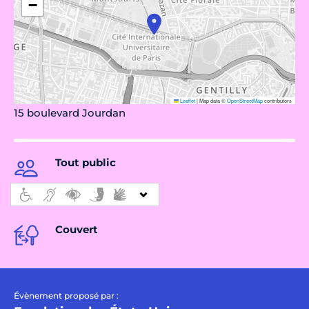
−
Leaflet
|
Map data ©
OpenStreetMap
contributors
15 boulevard Jourdan
Tout public
Couvert
Évènement proposé par :