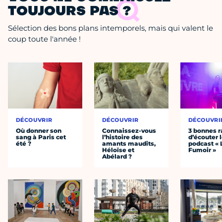
TOUJOURS PAS ?
Sélection des bons plans intemporels, mais qui valent le
coup toute l'année !
DÉCOUVRIR
DÉCOUVRIR
DÉCOUVRI
Où donner son
Connaissez-vous
3 bonnes r
sang à Paris cet
l’histoire des
d’écouter 
été ?
amants maudits,
podcast « 
Héloïse et
Fumoir »
Abélard ?