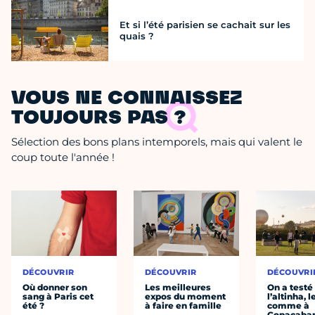
Et si l’été parisien se cachait sur les
quais ?
VOUS NE CONNAISSEZ
TOUJOURS PAS ?
Sélection des bons plans intemporels, mais qui valent le
coup toute l'année !
DÉCOUVRIR
DÉCOUVRIR
DÉCOUVRI
Où donner son
Les meilleures
On a testé
sang à Paris cet
expos du moment
l’altinha, l
été ?
à faire en famille
comme à
Copacaba