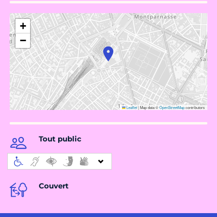
+
−
Leaflet
|
Map data ©
OpenStreetMap
contributors
Tout public
Couvert