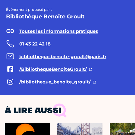
Évènement proposé par :
Bibliothèque Benoîte Groult
Toutes les informations pratiques
01 43 22 42 18
bibliotheque.benoite-groult@paris.fr
/BibliothequeBenoiteGroult/
/bibliotheque_benoite_groult/
À LIRE AUSSI