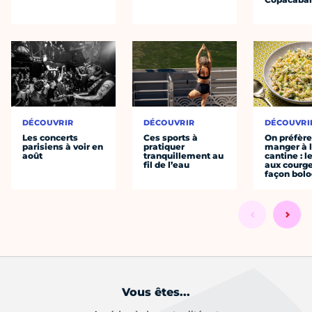
DÉCOUVRIR
DÉCOUVRIR
DÉCOUVRI
Les concerts
Ces sports à
On préfèr
parisiens à voir en
pratiquer
manger à 
août
tranquillement au
cantine : l
fil de l’eau
aux courge
façon bol
Vous êtes...