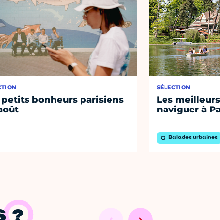
CTION
SÉLECTION
 petits bonheurs parisiens
Les meilleurs
août
naviguer à Pa
Balades urbaines
 ?