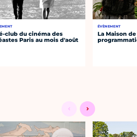
EMENT
ÉVÈNEMENT
é-club du cinéma des
La Maison de 
éastes Paris au mois d'août
programmati