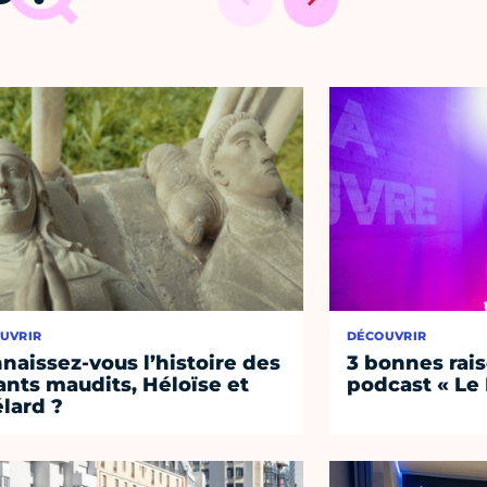
UVRIR
DÉCOUVRIR
naissez-vous l’histoire des
3 bonnes rais
nts maudits, Héloïse et
podcast « Le
lard ?