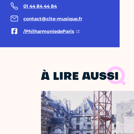
01 44 84 44 84
contact@cite-musique.fr
/PhilharmoniedeParis
À LIRE AUSSI