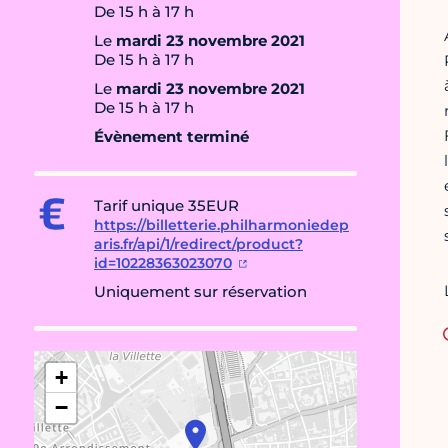
De 15 h à 17 h
Le
mardi 23 novembre 2021
De 15 h à 17 h
Le
mardi 23 novembre 2021
De 15 h à 17 h
Évènement terminé
Tarif unique 35EUR
https://billetterie.philharmoniedep
aris.fr/api/1/redirect/product?
id=10228363023070
Uniquement sur réservation
+
−