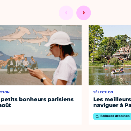
CTION
SÉLECTION
 petits bonheurs parisiens
Les meilleurs
août
naviguer à Pa
Balades urbaines