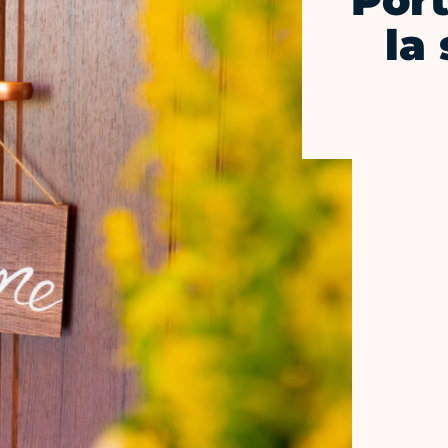
Port
la