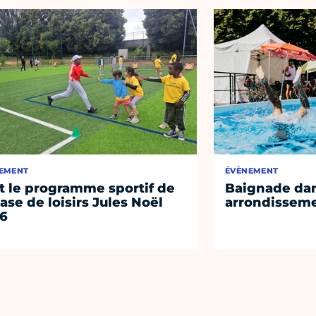
EMENT
ÉVÈNEMENT
t le programme sportif de
Baignade dan
base de loisirs Jules Noël
arrondissem
6