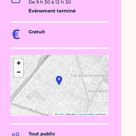
De 9 h 30 à 12 h 30
Évènement terminé
Gratuit
+
−
Leaflet
|
Map data ©
OpenStreetMap
contributors
Tout public