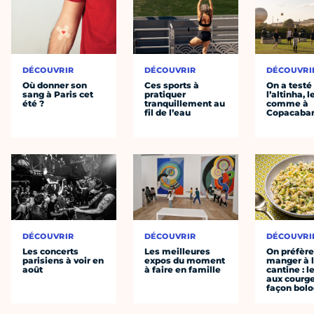
DÉCOUVRIR
DÉCOUVRIR
DÉCOUVRI
Où donner son
Ces sports à
On a testé
sang à Paris cet
pratiquer
l’altinha, l
été ?
tranquillement au
comme à
fil de l’eau
Copacaba
DÉCOUVRIR
DÉCOUVRIR
DÉCOUVRI
Les concerts
Les meilleures
On préfèr
parisiens à voir en
expos du moment
manger à 
août
à faire en famille
cantine : l
aux courge
façon bol