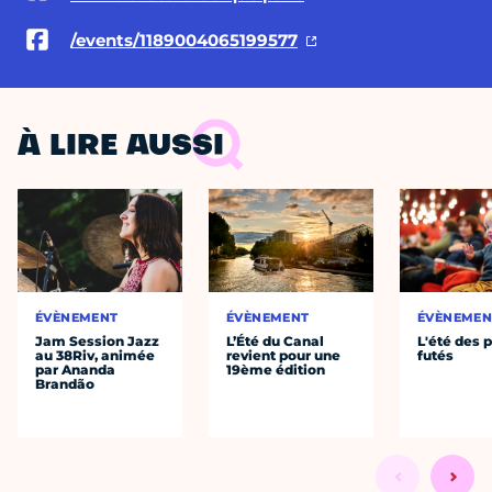
/events/1189004065199577
À LIRE AUSSI
ÉVÈNEMENT
ÉVÈNEMENT
ÉVÈNEMEN
Jam Session Jazz
L’Été du Canal
L'été des p
au 38Riv, animée
revient pour une
futés
par Ananda
19ème édition
Brandão