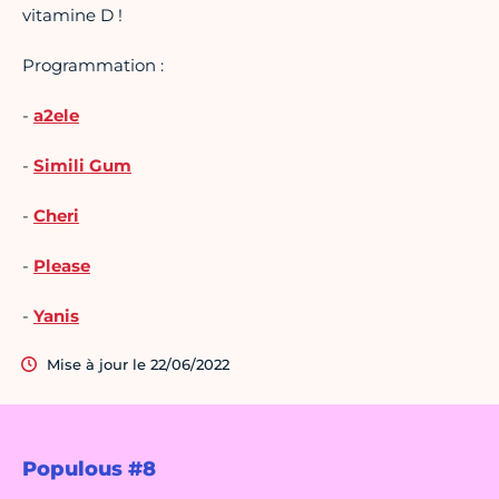
vitamine D !
Programmation :
-
a2ele
-
Simili Gum
-
Cheri
-
Please
-
Yanis
Mise à jour le 22/06/2022
Populous #8