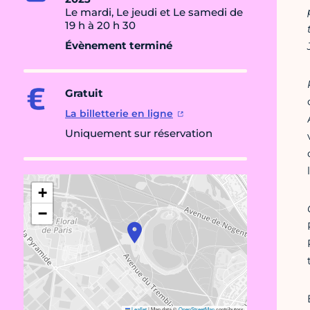
Le mardi, Le jeudi et Le samedi de
19 h à 20 h 30
Évènement terminé
Gratuit
La billetterie en ligne
Uniquement sur réservation
+
−
Leaflet
|
Map data ©
OpenStreetMap
contributors