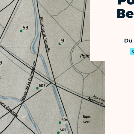
Po
Be
Du 