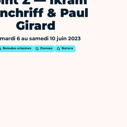
int Z — Ikram
nchriff & Paul
Girard
mardi 6 au samedi 10 juin 2023
Balades urbaines
Danses
Nature