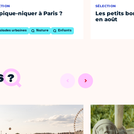
CTION
SÉLECTION
pique-niquer à Paris ?
Les petits bo
en août
alades urbaines
Nature
Enfants
 ?