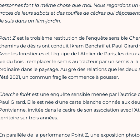
personnes font la même chose que moi. Nous regardons un 
traces de leurs sabots et des touffes de cèdres qui dépassent. 
Je suis dans un film-jardin.
Point Z
est la troisième restitution de l’enquête sensible
Cher
chemins de désirs ont conduit Ikram Benchrif et Paul Girard v
Avec les forestier·es et l’équipe de l’Atelier de Paris, les deux 
vie du bois : remplacer le semis au tracteur par un semis à la
ordinaire dans le paysage. Au gré des relations que les deux 
l’été 2021, un commun fragile commence à pousser.
Cherche forêt
est une enquête sensible menée par l
’
autrice 
Paul Girard. Elle est née d
’
une carte blanche donnée aux deux 
Pontvianne, invitée dans le cadre de son association avec l
’
At
territoire sur trois années.
En parallèle de la performance Point Z, une exposition photog