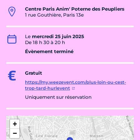
Centre Paris Anim' Poterne des Peupliers
1 rue Gouthière, Paris 13e
Le
mercredi 25 juin 2025
De 18 h 30 à 20 h
Évènement terminé
Gratuit
https://my.weezevent.com/plus-loin-ou-cest-
trop-tard-hurlevent
Uniquement sur réservation
+
−