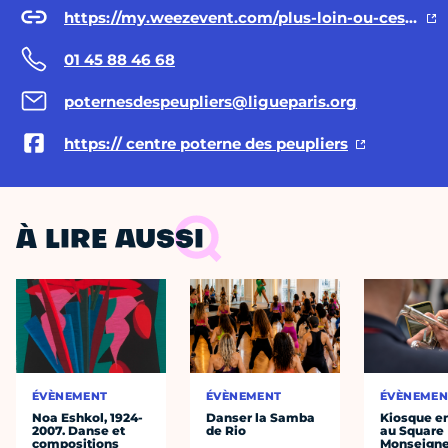
https://my.weezevent.com/plus-loin-ou-cest-trop-tard-hurlevent
01 45 88 46 68
poternesdespeupliers@ligueparis.org
https:// centre poterne des peupliers
À LIRE AUSSI
ÉVÈNEMENT
ÉVÈNEMENT
ÉVÈNEMEN
Noa Eshkol, 1924-
Danser la Samba
Kiosque en
2007. Danse et
de Rio
au Square
compositions
Monseigne