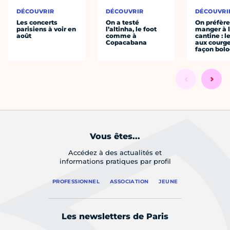
DÉCOUVRIR
DÉCOUVRIR
DÉCOUVRI
Les concerts
On a testé
On préfèr
parisiens à voir en
l’altinha, le foot
manger à 
août
comme à
cantine : l
Copacabana
aux courge
façon bol
Vous êtes...
Accédez à des actualités et
informations pratiques par profil
PROFESSIONNEL
ASSOCIATION
JEUNE
Les newsletters de Paris