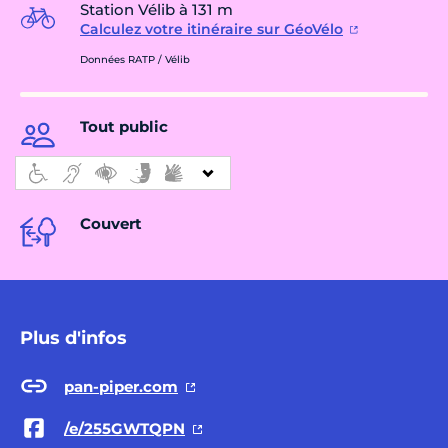
Station Vélib à 131 m
Calculez votre itinéraire sur GéoVélo
Données RATP / Vélib
Tout public
Couvert
Plus d'infos
pan-piper.com
/e/255GWTQPN