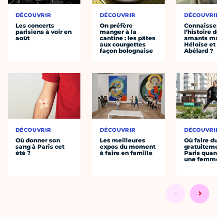
DÉCOUVRIR
DÉCOUVRIR
DÉCOUVRI
Les concerts
On préfère
Connaisse
parisiens à voir en
manger à la
l’histoire 
août
cantine : les pâtes
amants ma
aux courgettes
Héloïse et
façon bolognaise
Abélard ?
DÉCOUVRIR
DÉCOUVRIR
DÉCOUVRI
Où donner son
Les meilleures
Où faire d
sang à Paris cet
expos du moment
gratuitem
été ?
à faire en famille
Paris quan
une femm