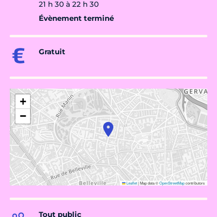
21 h 30 à 22 h 30
Évènement terminé
Gratuit
+
−
Leaflet
|
Map data ©
OpenStreetMap
contributors
Tout public