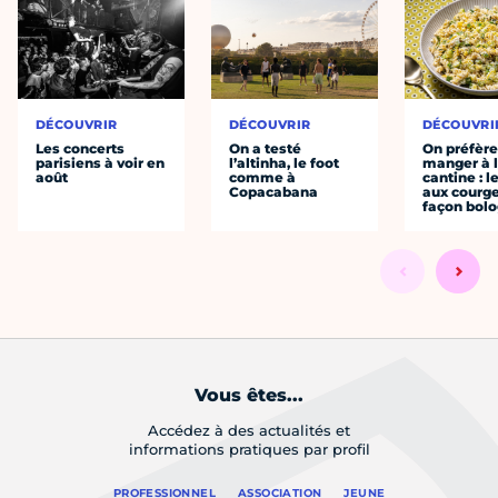
DÉCOUVRIR
DÉCOUVRIR
DÉCOUVRI
Les concerts
On a testé
On préfèr
parisiens à voir en
l’altinha, le foot
manger à 
août
comme à
cantine : l
Copacabana
aux courge
façon bol
Vous êtes...
Accédez à des actualités et
informations pratiques par profil
PROFESSIONNEL
ASSOCIATION
JEUNE