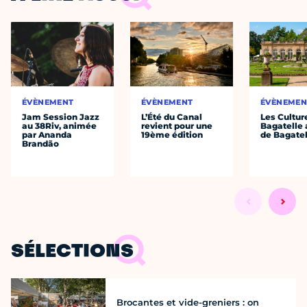
ÉVÈNEMENT
ÉVÈNEMENT
ÉVÈNEMEN
Jam Session Jazz
L’Été du Canal
Les Cultur
au 38Riv, animée
revient pour une
Bagatelle 
par Ananda
19ème édition
de Bagatel
Brandão
SÉLECTIONS
Brocantes et vide-greniers : on