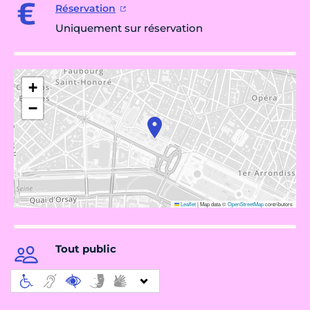
Réservation
Uniquement sur réservation
+
−
Leaflet
|
Map data ©
OpenStreetMap
contributors
Tout public