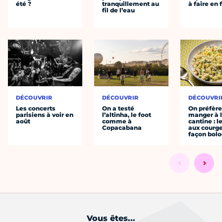
été ?
tranquillement au
à faire en 
fil de l’eau
DÉCOUVRIR
DÉCOUVRIR
DÉCOUVRI
Les concerts
On a testé
On préfèr
parisiens à voir en
l’altinha, le foot
manger à 
août
comme à
cantine : l
Copacabana
aux courge
façon bol
Vous êtes...