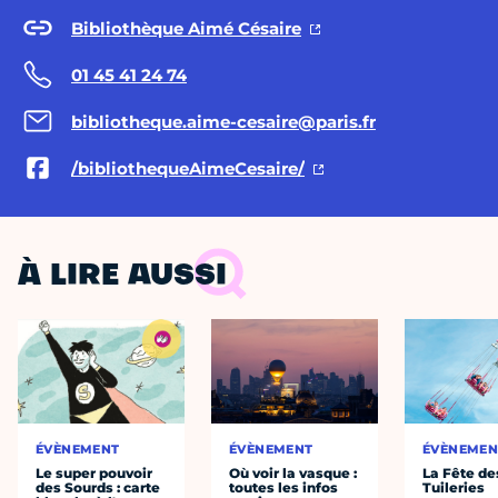
Bibliothèque Aimé Césaire
01 45 41 24 74
bibliotheque.aime-cesaire@paris.fr
/bibliothequeAimeCesaire/
À LIRE AUSSI
ÉVÈNEMENT
ÉVÈNEMENT
ÉVÈNEMEN
Le super pouvoir
Où voir la vasque :
La Fête de
des Sourds : carte
toutes les infos
Tuileries