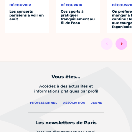
DÉCOUVRIR
DÉCOUVRIR
DÉCOUVRI
Les concerts
Ces sports à
On préfèr
parisiens à voir en
pratiquer
manger à 
août
tranquillement au
cantine : l
fil de l’eau
aux courge
façon bol
Vous êtes...
Accédez à des actualités et
informations pratiques par profil
PROFESSIONNEL
ASSOCIATION
JEUNE
Les newsletters de Paris
Recevez directement par email