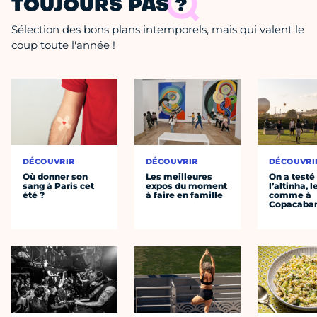
TOUJOURS PAS ?
Sélection des bons plans intemporels, mais qui valent le
coup toute l'année !
DÉCOUVRIR
DÉCOUVRIR
DÉCOUVRI
Où donner son
Les meilleures
On a testé
sang à Paris cet
expos du moment
l’altinha, l
été ?
à faire en famille
comme à
Copacaba