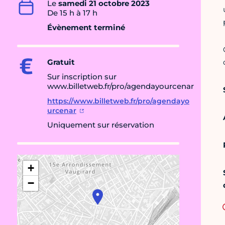
Le
samedi 21 octobre 2023
De 15 h à 17 h
Évènement terminé
Gratuit
Sur inscription sur
www.billetweb.fr/pro/agendayourcenar
https://www.billetweb.fr/pro/agendayo
urcenar
Uniquement sur réservation
+
−