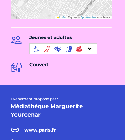
Leaflet
|
Map data ©
OpenStreetMap
contributors
Jeunes et adultes
Couvert
Évènement proposé par :
Médiathèque Marguerite
Yourcenar
www.paris.fr