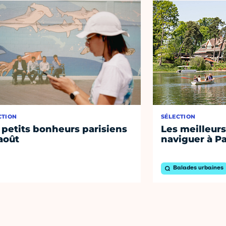
CTION
SÉLECTION
 petits bonheurs parisiens
Les meilleurs
août
naviguer à Pa
Balades urbaines