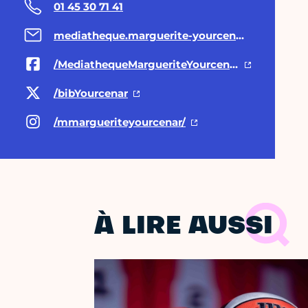
01 45 30 71 41
mediatheque.marguerite-yourcenar@paris.fr
/MediathequeMargueriteYourcenar
/bibYourcenar
/mmargueriteyourcenar/
À LIRE AUSSI