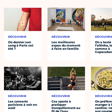
DÉCOUVRIR
DÉCOUVRIR
DÉCOUVRI
Où donner son
Les meilleures
On a testé
sang à Paris cet
expos du moment
l’altinha, l
été ?
à faire en famille
comme à
Copacaba
DÉCOUVRIR
DÉCOUVRIR
DÉCOUVRI
Les concerts
Ces sports à
On préfèr
parisiens à voir en
pratiquer
manger à 
août
tranquillement au
cantine : l
fil de l’eau
aux courge