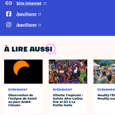
Site internet
/pavillonn
/pavillonn
À LIRE AUSSI
ÉVÈNEMENT
ÉVÈNEMENT
ÉVÈNEMEN
Observation de
Villette Tropicale :
Neuilly l'É
l'éclipse de Soleil
Soirée Afro-Latino
Neuilly-su
au parc André
live et DJ à La
Citroën
Petite Halle