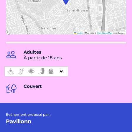
Leaflet
|
Map data ©
OpenStreetMap
contributors
Adultes
À partir de 18 ans
Couvert
Évènement proposé par :
Pavillonn