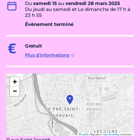
Du
samedi 15
au
vendredi 28 mars 2025
Du jeudi au samedi et Le dimanche de 17 h à
23 h 55
Évènement terminé
Gratuit
Plus d'informations
+
−
Leaflet
|
Map data ©
OpenStreetMap
contributors
11 rue Saint Joseph