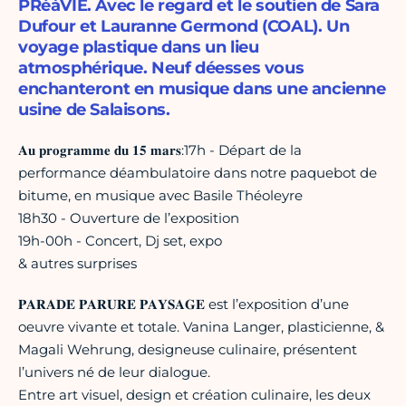
PRéàVIE. Avec le regard et le soutien de Sara
Dufour et Lauranne Germond (COAL). Un
voyage plastique dans un lieu
atmosphérique. Neuf déesses vous
enchanteront en musique dans une ancienne
usine de Salaisons.
𝐀𝐮 𝐩𝐫𝐨𝐠𝐫𝐚𝐦𝐦𝐞 𝐝𝐮 𝟏𝟓 𝐦𝐚𝐫𝐬:17h - Départ de la
performance déambulatoire dans notre paquebot de
bitume, en musique avec Basile Théoleyre
18h30 - Ouverture de l’exposition
19h-00h - Concert, Dj set, expo
& autres surprises
𝐏𝐀𝐑𝐀𝐃𝐄 𝐏𝐀𝐑𝐔𝐑𝐄 𝐏𝐀𝐘𝐒𝐀𝐆𝐄 est l’exposition d’une
oeuvre vivante et totale. Vanina Langer, plasticienne, &
Magali Wehrung, designeuse culinaire, présentent
l’univers né de leur dialogue.
Entre art visuel, design et création culinaire, les deux