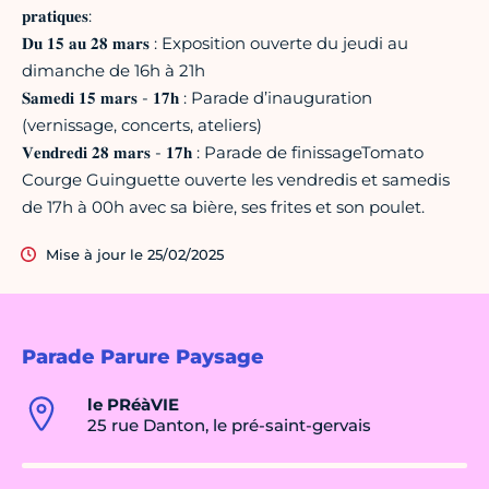
𝐩𝐫𝐚𝐭𝐢𝐪𝐮𝐞𝐬:
𝐃𝐮 𝟏𝟓 𝐚𝐮 𝟐𝟖 𝐦𝐚𝐫𝐬 : Exposition ouverte du jeudi au
dimanche de 16h à 21h
𝐒𝐚𝐦𝐞𝐝𝐢 𝟏𝟓 𝐦𝐚𝐫𝐬 - 𝟏𝟕𝐡 : Parade d’inauguration
(vernissage, concerts, ateliers)
𝐕𝐞𝐧𝐝𝐫𝐞𝐝𝐢 𝟐𝟖 𝐦𝐚𝐫𝐬 - 𝟏𝟕𝐡 : Parade de finissageTomato
Courge Guinguette ouverte les vendredis et samedis
de 17h à 00h avec sa bière, ses frites et son poulet.
Mise à jour le 25/02/2025
Parade Parure Paysage
le PRéàVIE
25 rue Danton, le pré-saint-gervais