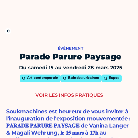
ÉVÈNEMENT
Parade Parure Paysage
Du samedi 15 au vendredi 28 mars 2025
Art contemporain
Balades urbaines
Expos
VOIR LES INFOS PRATIQUES
Soukmachines est heureux de vous inviter à
l'inauguration de l'exposition mouvementée :
𝐏𝐀𝐑𝐀𝐃𝐄 𝐏𝐀𝐑𝐔𝐑𝐄 𝐏𝐀𝐘𝐒𝐀𝐆𝐄 de Vanina Langer
& Magali Wehrung, 𝐥𝐞 𝟏𝟓 𝐦𝐚𝐫𝐬 à 𝟏𝟕𝐡 au