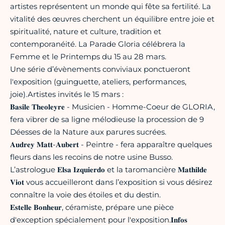
artistes représentent un monde qui fête sa fertilité. La
vitalité des œuvres cherchent un équilibre entre joie et
spiritualité, nature et culture, tradition et
contemporanéité. La Parade Gloria célébrera la
Femme et le Printemps du 15 au 28 mars.
Une série d’évènements conviviaux ponctueront
l'exposition (guinguette, ateliers, performances,
joie).Artistes invités le 15 mars :
𝐁𝐚𝐬𝐢𝐥𝐞 𝐓𝐡𝐞𝐨𝐥𝐞𝐲𝐫𝐞 - Musicien - Homme-Coeur de GLORIA,
fera vibrer de sa ligne mélodieuse la procession de 9
Déesses de la Nature aux parures sucrées.
𝐀𝐮𝐝𝐫𝐞𝐲 𝐌𝐚𝐭𝐭-𝐀𝐮𝐛𝐞𝐫𝐭 - Peintre - fera apparaître quelques
fleurs dans les recoins de notre usine Busso.
L’astrologue 𝐄𝐥𝐬𝐚 𝐈𝐳𝐪𝐮𝐢𝐞𝐫𝐝𝐨 et la taromancière 𝐌𝐚𝐭𝐡𝐢𝐥𝐝𝐞
𝐕𝐢𝐨𝐭 vous accueilleront dans l’exposition si vous désirez
connaître la voie des étoiles et du destin.
𝐄𝐬𝐭𝐞𝐥𝐥𝐞 𝐁𝐨𝐧𝐡𝐞𝐮𝐫, céramiste, prépare une pièce
d'exception spécialement pour l'exposition.𝐈𝐧𝐟𝐨𝐬