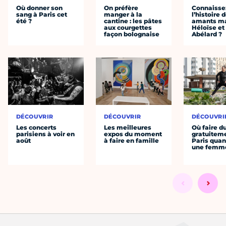
Où donner son
On préfère
Connaisse
sang à Paris cet
manger à la
l’histoire 
été ?
cantine : les pâtes
amants ma
aux courgettes
Héloïse et
façon bolognaise
Abélard ?
DÉCOUVRIR
DÉCOUVRIR
DÉCOUVRI
Les concerts
Les meilleures
Où faire d
parisiens à voir en
expos du moment
gratuitem
août
à faire en famille
Paris quan
une femm