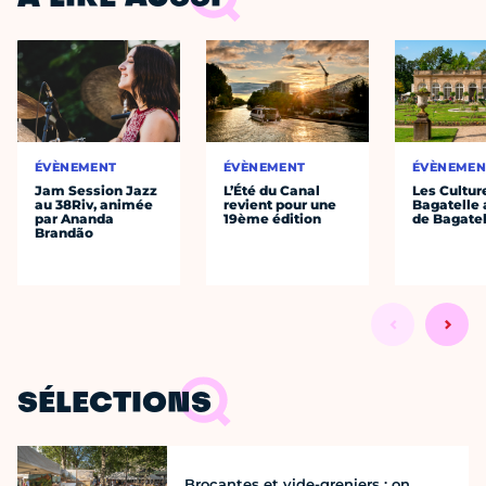
ÉVÈNEMENT
ÉVÈNEMENT
ÉVÈNEMEN
Jam Session Jazz
L’Été du Canal
Les Cultur
au 38Riv, animée
revient pour une
Bagatelle 
par Ananda
19ème édition
de Bagatel
Brandão
SÉLECTIONS
Brocantes et vide-greniers : on