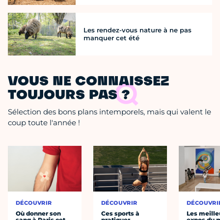
Les rendez-vous nature à ne pas
manquer cet été
VOUS NE CONNAISSEZ
TOUJOURS PAS ?
Sélection des bons plans intemporels, mais qui valent le
coup toute l'année !
DÉCOUVRIR
DÉCOUVRIR
DÉCOUVRI
Où donner son
Ces sports à
Les meille
sang à Paris cet
pratiquer
expos du