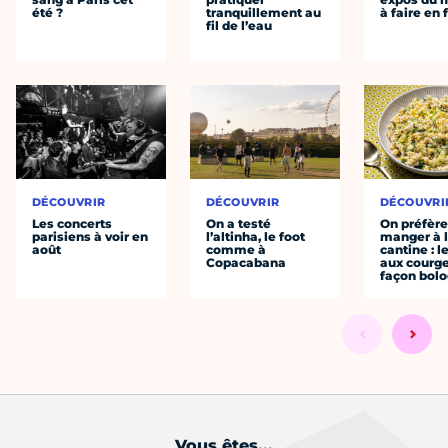
été ?
tranquillement au
à faire en 
fil de l’eau
DÉCOUVRIR
DÉCOUVRIR
DÉCOUVRI
Les concerts
On a testé
On préfèr
parisiens à voir en
l’altinha, le foot
manger à 
août
comme à
cantine : l
Copacabana
aux courge
façon bol
Vous êtes...