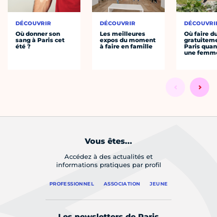
DÉCOUVRIR
DÉCOUVRIR
DÉCOUVRI
Où donner son
Les meilleures
Où faire d
sang à Paris cet
expos du moment
gratuitem
été ?
à faire en famille
Paris quan
une femm
Vous êtes...
Accédez à des actualités et
informations pratiques par profil
PROFESSIONNEL
ASSOCIATION
JEUNE
Les newsletters de Paris