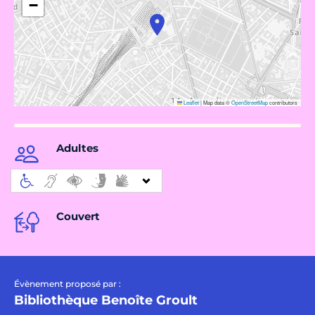
−
Leaflet
|
Map data ©
OpenStreetMap
contributors
Adultes
Couvert
Évènement proposé par :
Bibliothèque Benoîte Groult