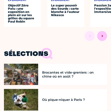
ÉVÈNEMENT
ÉVÈNEMENT
ÉVÈNEMEN
Objectif Zéro
Le super pouvoir
Passion J
Palu : une
des Sourds : carte
l'expositio
exposition en
blanche à l'auteur
immersiv
plein air sur les
Nikesco
grilles du square
Paul Robin
SÉLECTIONS
Brocantes et vide-greniers : on
chine où en août ?
Où pique-niquer à Paris ?