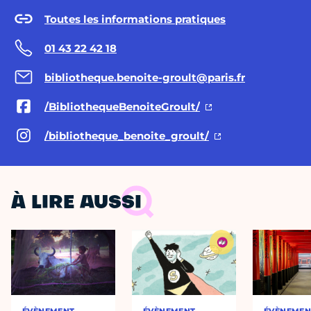
Toutes les informations pratiques
01 43 22 42 18
bibliotheque.benoite-groult@paris.fr
/BibliothequeBenoiteGroult/
/bibliotheque_benoite_groult/
À LIRE AUSSI