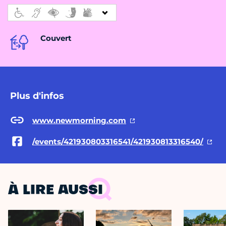
Couvert
Plus d'infos
www.newmorning.com
/events/421930803316541/421930813316540/
À LIRE AUSSI