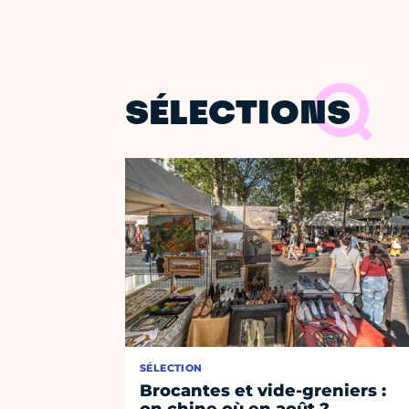
SÉLECTIONS
SÉLECTION
Brocantes et vide-greniers :
on chine où en août ?