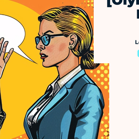
[Oly
L