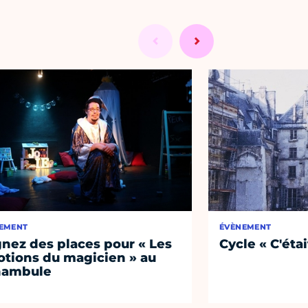
EMENT
ÉVÈNEMENT
nez des places pour « Les
Cycle « C'étai
tions du magicien » au
nambule