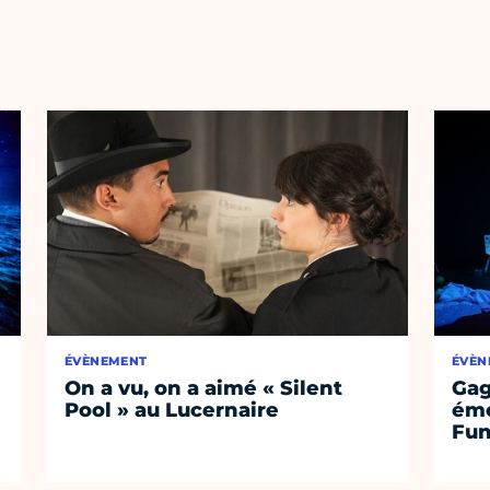
ÉVÈNEMENT
ÉVÈN
On a vu, on a aimé « Silent
Gag
Pool » au Lucernaire
émo
Fu