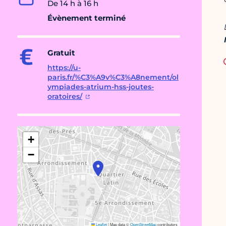
De 14 h à 16 h
Évènement terminé
Gratuit
https://u-
paris.fr/%C3%A9v%C3%A8nement/ol
ympiades-atrium-hss-joutes-
oratoires/
+
−
Leaflet
|
Map data ©
OpenStreetMap
contributors