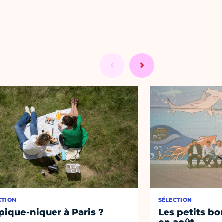
CTION
SÉLECTION
pique-niquer à Paris ?
Les petits bo
en août