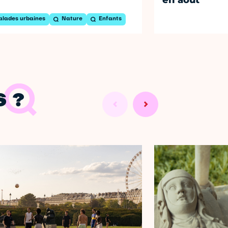
alades urbaines
Nature
Enfants
 ?