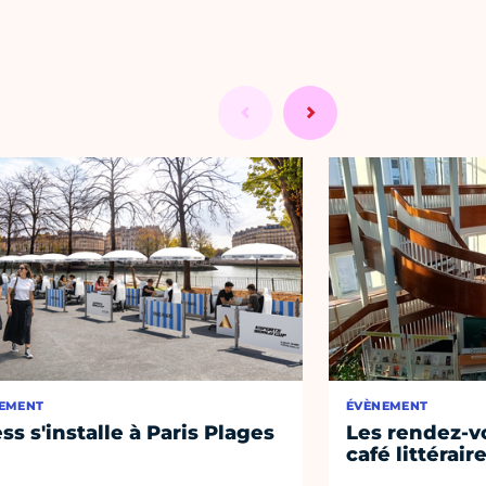
EMENT
ÉVÈNEMENT
ss s'installe à Paris Plages
Les rendez-vo
café littérair