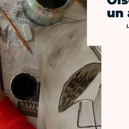
Ois
un 