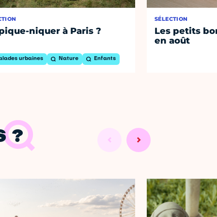
CTION
SÉLECTION
pique-niquer à Paris ?
Les petits bo
en août
alades urbaines
Nature
Enfants
 ?