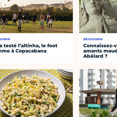
UVRIR
DÉCOUVRIR
a testé l’altinha, le foot
Connaissez-vo
mme à Copacabana
amants maudi
Abélard ?