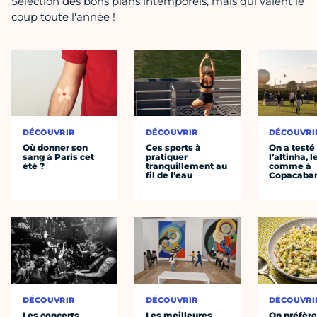
Sélection des bons plans intemporels, mais qui valent le
coup toute l'année !
DÉCOUVRIR
DÉCOUVRIR
DÉCOUVRI
Où donner son
Ces sports à
On a testé
sang à Paris cet
pratiquer
l’altinha, l
été ?
tranquillement au
comme à
fil de l’eau
Copacaba
DÉCOUVRIR
DÉCOUVRIR
DÉCOUVRI
Les concerts
Les meilleures
On préfèr