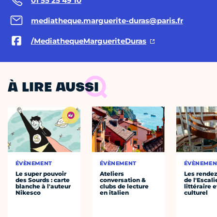
01 55 25 49 10
mediatheque.marguerite-duras@paris.fr
/MediathequeMargueriteDuras
À LIRE AUSSI
ÉVÈNEMENT
ÉVÈNEMENT
ÉVÈNEMEN
Le super pouvoir
Ateliers
Les rende
des Sourds : carte
conversation &
de l'Escali
blanche à l'auteur
clubs de lecture
littéraire e
Nikesco
en italien
culturel