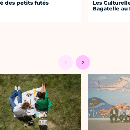
té des petits futés
Les Culturell
Bagatelle au 