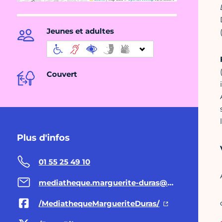
Jeunes et adultes
Couvert
Plus d'infos
01 55 25 49 10
mediatheque.marguerite-duras@paris.fr
/MediathequeMargueriteDuras/