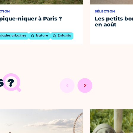
CTION
SÉLECTION
pique-niquer à Paris ?
Les petits bo
en août
alades urbaines
Nature
Enfants
 ?