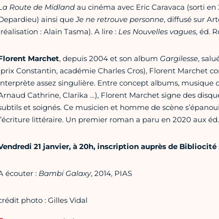
La Route de Midland
au cinéma avec Eric Caravaca (sorti en 
Depardieu) ainsi que
Je ne retrouve personne
, diffusé sur Ar
(réalisation : Alain Tasma). A lire :
Les Nouvelles vagues
, éd. 
Florent Marchet
, depuis 2004 et son album
Gargilesse
, salu
(prix Constantin,
académie Charles Cros), Florent Marchet co
interprète assez singulière. Entre concept albums, musique de
Arnaud Cathrine, Clarika …), Florent Marchet signe des disq
subtils et soignés. Ce musicien et homme de scène s’épanou
l’écriture littéraire. Un premier roman a paru en 2020 aux éd
Vendredi 21 janvier, à 20h, inscription auprès de Bibliocité 
A écouter :
Bambi Galaxy
, 2014, PIAS
crédit photo : Gilles Vidal