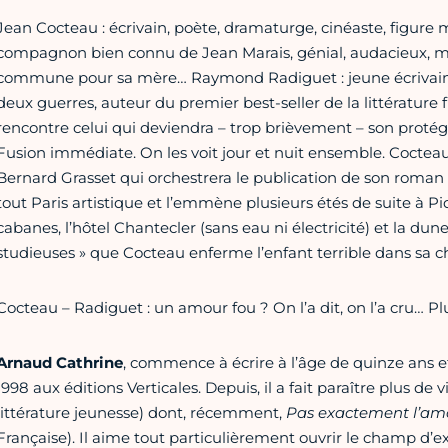
Jean Cocteau : écrivain, poète, dramaturge, cinéaste, figure 
compagnon bien connu de Jean Marais, génial, audacieux, m
commune pour sa mère… Raymond Radiguet : jeune écrivain 
deux guerres, auteur du premier best-seller de la littératur
rencontre celui qui deviendra – trop brièvement – son protég
Fusion immédiate. On les voit jour et nuit ensemble. Cocteau
Bernard Grasset qui orchestrera le publication de son roman
tout Paris artistique et l’emmène plusieurs étés de suite à Pi
cabanes, l’hôtel Chantecler (sans eau ni électricité) et la dun
studieuses » que Cocteau enferme l’enfant terrible dans sa ch
Cocteau – Radiguet : un amour fou ? On l’a dit, on l’a cru… P
Arnaud Cathrine
, commence à écrire à l’âge de quinze ans 
1998 aux éditions Verticales. Depuis, il a fait paraître plus de v
littérature jeunesse) dont, récemment,
Pas exactement l’am
Française). Il aime tout particulièrement ouvrir le champ d’ex