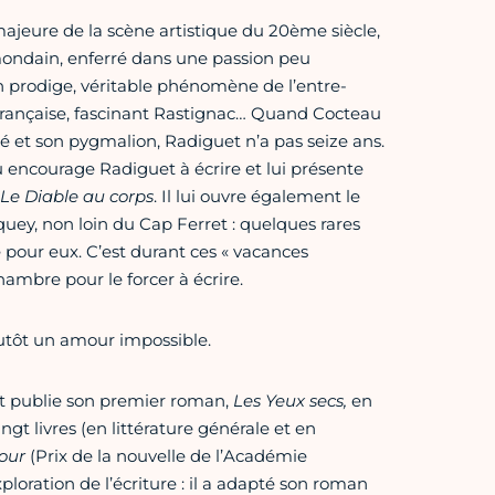
majeure de la scène artistique du 20ème siècle,
ondain, enferré dans une passion peu
prodige, véritable phénomène de l’entre-
e française, fascinant Rastignac… Quand Cocteau
é et son pygmalion, Radiguet n’a pas seize ans.
 encourage Radiguet à écrire et lui présente
Le Diable au corps
. Il lui ouvre également le
quey, non loin du Cap Ferret : quelques rares
e pour eux. C’est durant ces « vacances
ambre pour le forcer à écrire.
lutôt un amour impossible.
et publie son premier roman,
Les Yeux secs,
en
ingt livres (en littérature générale et en
our
(Prix de la nouvelle de l’Académie
ploration de l’écriture : il a adapté son roman