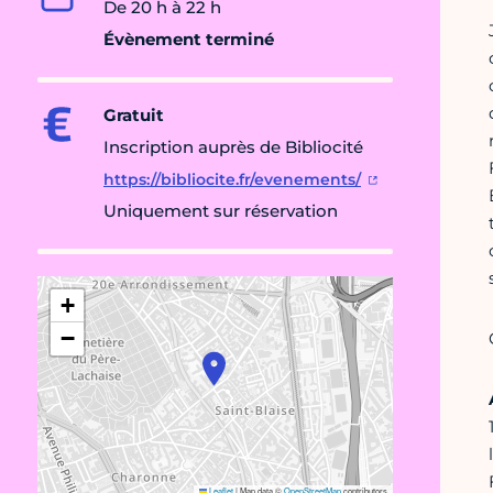
De 20 h à 22 h
Évènement terminé
Gratuit
Inscription auprès de Bibliocité
https://bibliocite.fr/evenements/
Uniquement sur réservation
+
−
Leaflet
|
Map data ©
OpenStreetMap
contributors