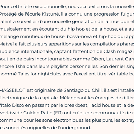
Pour cette fête exceptionnelle, nous accueillerons la nouvelle
Protégé de l'écurie Kistuné, il a connu une progression fulgu
talent à surveiller d’une nouvelle génération de la musique éle
musicalement en écoutant du hip hop et de la house, et a au
mélange minutieux de house, bossa-nova et hip-hop qui appo
Matveï a fait plusieurs apparitions sur les compilations phares
audience internationale, captant l’attention de Clash magazi
soutien de pairs incontournables comme Dixon, Laurent Garn
encore Tsha dans leurs playlists personnelles. Son dernier sin
nommé Tales for nightclubs avec l'excellent titre, véritable 
MASSEILOT est originaire de Santiago du Chili, il s'est installé
électronique de la capitale. Mélangeant les énergies de diffé
l'Italo Disco en passant par le breakbeat, l'acid house et la d
worldwide Golden Ratio (FR) ont crée une communauté de ni
commune pour les sons électroniques les plus purs, les ext
les sonorités originelles de l'underground.