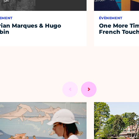
EMENT
ÉVÈNEMENT
rian Marques & Hugo
One More Tim
bin
French Touc