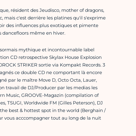
ue, résident des Jeudisco, mother of dragons,
ais c'est derrière les platines qu'il s'exprime
ir des influences plus exotiques et pimente
les dancefloors même en hiver.
rmais mythique et incontournable label
on CD retrospective Skylax House Explosion
RDROCK STRIKER sortie via Kompakt Records. 3
compagnés ce double CD ne comportant là encore
gné par le maître Move D, Octo Octa, Lauer,
on travail de DJ/Producer par les medias les
ern Music, GROOVE-Magazin (compilation of
es, TSUGI, Worldwide FM (Gilles Peterson), DJ
he best & hottest spot in the world (Berghain /
our vous acccompagner tout au long de la nuit