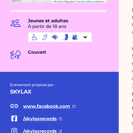
Leaflet
|
Map data ©
OpenStreetMap
contributors
Jeunes et adultes
À partir de 18 ans
Couvert
Évènement proposé par :
SKYLAX
www.facebook.com
/skylaxrecords
/skylaxrecords