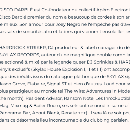
DISCO DARBLÉ est Co-fondateur du collectif Apéro Electroniq
Disco Darblé premier du nom a beaucoup de cordes à son arc, m
le mieux. Son amour pour Joey Negro ne l'empêche pas d'avo
ses sets de sonorités afro et latines qui viennent ensoleiller 
HARDROCK STRIKER, DJ producteur & label manager du déso
SKYLAX RECORDS, auteur d'une magnifique double compilati
selectionné & mixé par la legende queer DJ Sprinkles & HA
vinyls exclusifs (Skylax House Explosion I, II et III) ont ac
que des inédits issus du catalogue pléthorique de SKYLAX si
Jason Grove, Flabaire, Signal ST et bien d'autres. Loué pour s
plus prestigieux au monde tel The Wire: Adventures In Mod
the month), Resident Advisor, Ransom Note, Les Inrockuptibl
Mag, Mixmag & Boiler Room, ses sets ont resonné in some of t
Panorama Bar, About Blank, Renate +++). Il sera là ce soir p
dans ce désormais lieu incontournable du clubbing parisien.