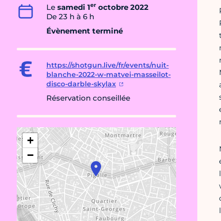
er
Le
samedi 1
octobre 2022
De 23 h à 6 h
Évènement terminé
https://shotgun.live/fr/events/nuit-
blanche-2022-w-matvei-masseilot-
disco-darble-skylax
Réservation conseillée
+
−