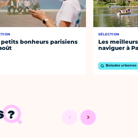
CTION
SÉLECTION
 petits bonheurs parisiens
Les meilleurs
août
naviguer à Pa
Balades urbaines
 ?