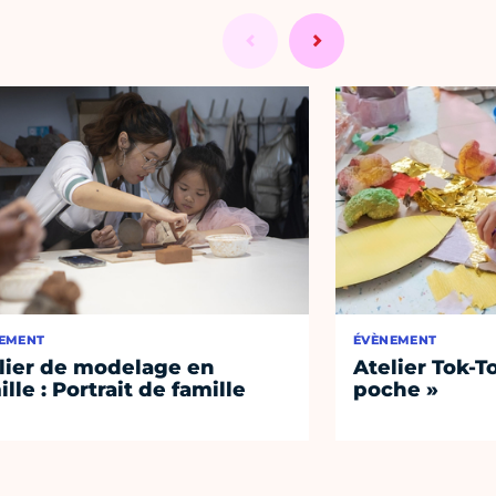
EMENT
ÉVÈNEMENT
lier de modelage en
Atelier Tok-T
ille : Portrait de famille
poche »