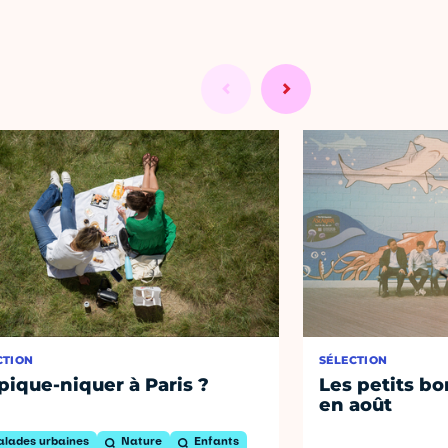
CTION
SÉLECTION
pique-niquer à Paris ?
Les petits bo
en août
alades urbaines
Nature
Enfants