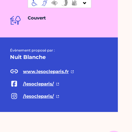
Couvert
Évènement proposé par :
Nuit Blanche
www.lesocleparis.fr
/lesocleparis/
/lesocleparis/