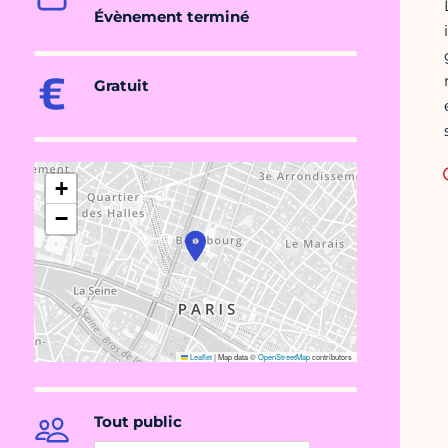
Évènement terminé
Gratuit
+
−
Leaflet
|
Map data ©
OpenStreetMap
contributors
Tout public