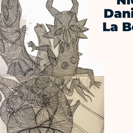
Ni
Dani
La B