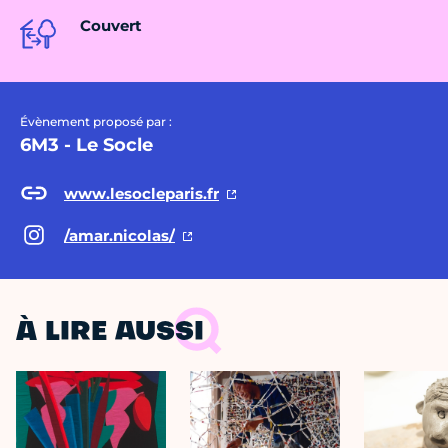
Couvert
Évènement proposé par :
6M3 - Le Socle
www.lesocleparis.fr
/amar.nicolas/
À LIRE AUSSI