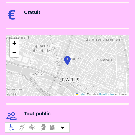
Gratuit
+
−
Leaflet
|
Map data ©
OpenStreetMap
contributors
Tout public