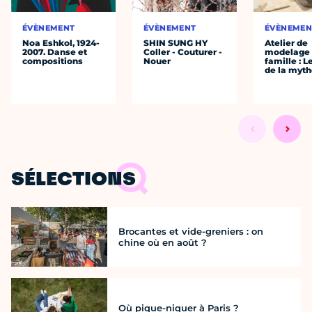
ÉVÈNEMENT
ÉVÈNEMENT
ÉVÈNEMEN
Noa Eshkol, 1924-
SHIN SUNG HY
Atelier de
2007. Danse et
Coller - Couturer -
modelage
compositions
Nouer
famille : L
de la myth
SÉLECTIONS
Brocantes et vide-greniers : on
chine où en août ?
Où pique-niquer à Paris ?