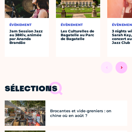
ÉVÈNEMENT
ÉVÈNEMENT
ÉVÈNEMEN
Jam Session Jazz
Les Culturelles de
3 nights w
au 38Riv, animée
Bagatelle au Parc
Sarah Kay,
par Ananda
de Bagatelle
concert au
Brandão
Jazz Club
SÉLECTIONS
Brocantes et vide-greniers : on
chine où en août ?